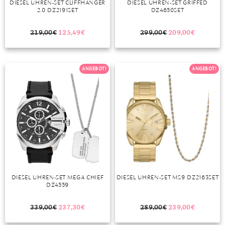
DIESEL UHREN-SET CLIFFHANGER
DIESEL UHREN-SET GRIFFED
2.0 DZ2191SET
DZ4650SET
MONDSTEIN
219,00
€
125,49
€
299,00
€
209,00
€
MORGANIT
OPAL
ANGEBOT!
ANGEBOT!
PERIDOT
PYRIT
QUARZ
ROSENQUARZ
RUBIN
DIESEL UHREN-SET MEGA CHIEF
DIESEL UHREN-SET MS9 DZ2163SET
SAPHIR
DZ4559
SMARAGD
339,00
€
237,30
€
289,00
€
239,00
€
SPINELL