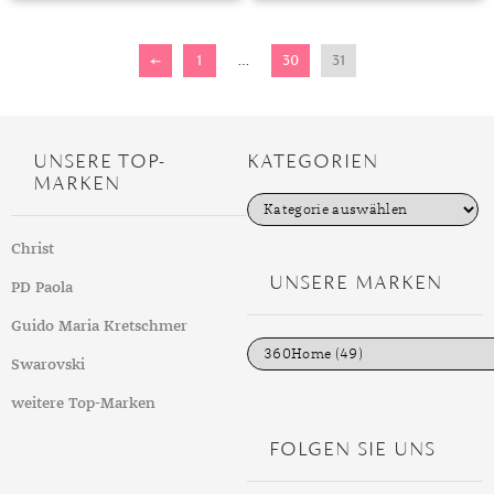
TANSANIT
←
1
…
30
31
ZIRKON
UNSERE TOP-
KATEGORIEN
MARKEN
K
a
t
Christ
e
g
UNSERE MARKEN
PD Paola
o
r
i
Guido Maria Kretschmer
e
n
Swarovski
weitere Top-Marken
FOLGEN SIE UNS