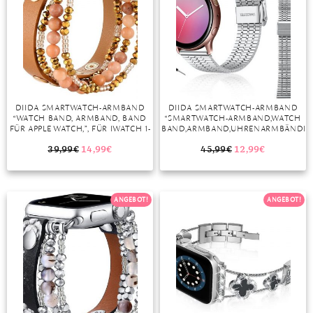
DIIDA SMARTWATCH-ARMBAND
DIIDA SMARTWATCH-ARMBAND
“WATCH BAND, ARMBAND, BAND
“SMARTWATCH-ARMBAND,WATCH
FÜR APPLE WATCH,”, FÜR IWATCH 1-
BAND,ARMBAND,UHRENARMBÄNDER
8 SERIE, 42/44/45MM, ROSA,
FÜR GALAXY WATCH 3
SCHWARZ, GRAU, BRAUN
41MM/42MM/ACTIVE/S2, HUAWEI
39,99
€
14,99
€
45,99
€
12,99
€
WATCH 2/WATCH GT2
42MM/GARMIN, SILBER”
ANGEBOT!
ANGEBOT!