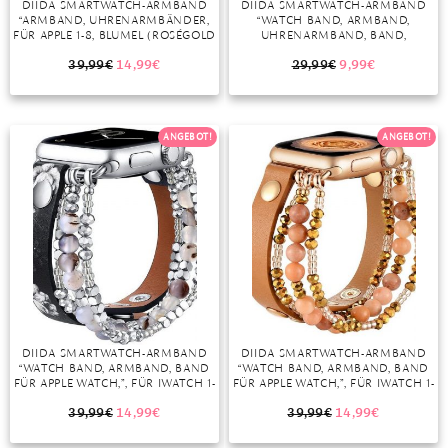
DIIDA SMARTWATCH-ARMBAND
DIIDA SMARTWATCH-ARMBAND
“ARMBAND, UHRENARMBÄNDER,
“WATCH BAND, ARMBAND,
MONDSTEIN
FÜR APPLE 1-8, BLUMEL (ROSÉGOLD
UHRENARMBAND, BAND,
+ SCHWARZ)”
NYLONBÄNDER KOMPATIBEL MIT
FITBIT VERSA/ VERSA 2/ VERSA LITE,
39,99
€
14,99
€
29,99
€
9,99
€
MORGANIT
WEICH, VERSTELLBAR,
ATMUNGSAKTIV, SPORT-
ERSATZBAND, ZUBEHÖR, FÜR
OPAL
DAMEN UND HERREN
ANGEBOT!
ANGEBOT!
(SCHWARZ/ROSA)”
PERIDOT
PYRIT
QUARZ
ROSENQUARZ
RUBIN
DIIDA SMARTWATCH-ARMBAND
DIIDA SMARTWATCH-ARMBAND
SAPHIR
“WATCH BAND, ARMBAND, BAND
“WATCH BAND, ARMBAND, BAND
FÜR APPLE WATCH,”, FÜR IWATCH 1-
FÜR APPLE WATCH,”, FÜR IWATCH 1-
SMARAGD
8 SERIE, 38/40/41MM, ROSA,
8 SERIE, 38/40/41MM, ROSA,
SCHWARZ, GRAU, BRAUN
SCHWARZ, GRAU, BRAUN
39,99
€
14,99
€
39,99
€
14,99
€
SPINELL