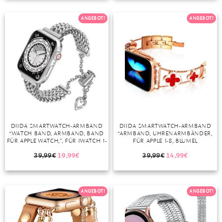
TANSANIT
ANGEBOT!
ANGEBOT!
ZIRKON
DIIDA SMARTWATCH-ARMBAND
DIIDA SMARTWATCH-ARMBAND
“WATCH BAND, ARMBAND, BAND
“ARMBAND, UHRENARMBÄNDER,
FÜR APPLE WATCH,”, FÜR IWATCH 1-
FÜR APPLE 1-8, BLUMEL
8 SERIE, 38/40/41MM, SILBER,
(ROSÉGOLD+ROT)”
SCHWARZ, GOLD, ROSÉGOLD
39,99
€
19,99
€
39,99
€
14,99
€
ANGEBOT!
ANGEBOT!