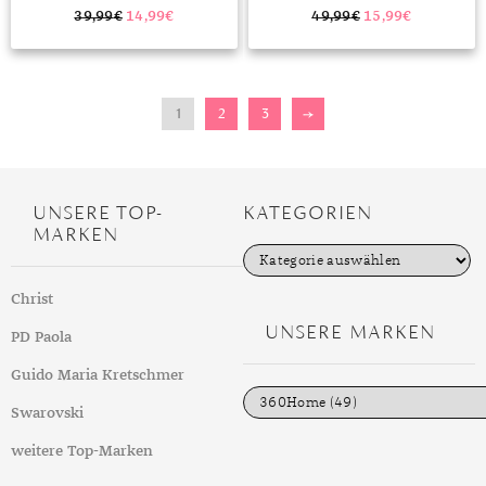
(ROSÉGOLD+SCHWARZ/ROT)”
FÜR GALAXY WATCH 3
41MM/42MM/ACTIVE/S2, HUAWEI
39,99
€
14,99
€
49,99
€
15,99
€
WATCH 2/WATCH GT2
42MM/GARMIN,
SILBER/ROSÉGOLD”
1
2
3
→
UNSERE TOP-
KATEGORIEN
MARKEN
K
a
t
Christ
e
g
UNSERE MARKEN
PD Paola
o
r
i
Guido Maria Kretschmer
e
n
Swarovski
weitere Top-Marken