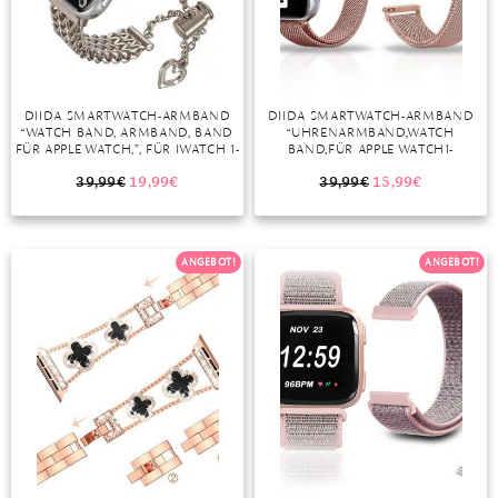
DIAMANT
SYMBOLIK
HAUSHALTSMITTEL
SOMMER
BUSINESS
DIOPSID
UNGLAUBLICH
WINTER
DINNER
FLUORIT
ERSTES DATE
DIIDA SMARTWATCH-ARMBAND
DIIDA SMARTWATCH-ARMBAND
“WATCH BAND, ARMBAND, BAND
“UHRENARMBAND,WATCH
GRANAT
ROTER TEPPICH
FÜR APPLE WATCH,”, FÜR IWATCH 1-
BAND,FÜR APPLE WATCH1-
8 SERIE, 42/44/45MM, SILBER,
7,VINTAGE-GOLD/ROSÉGOLD”
IOLITH
TREND DES MONATS
SCHWARZ, GOLD, ROSÉGOLD
39,99
€
19,99
€
39,99
€
15,99
€
JADE
ANGEBOT!
ANGEBOT!
KARNEOL
KUNZIT
KYANIT
LABRADORIT
LAPISLAZULI
MARKASIT