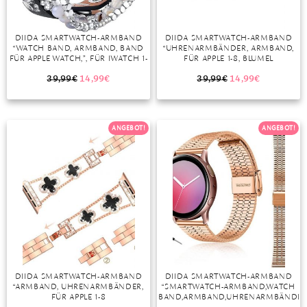
DIIDA SMARTWATCH-ARMBAND
DIIDA SMARTWATCH-ARMBAND
“WATCH BAND, ARMBAND, BAND
“UHRENARMBÄNDER, ARMBAND,
FÜR APPLE WATCH,”, FÜR IWATCH 1-
FÜR APPLE 1-8, BLUMEL
8 SERIE, 42/44/45MM, ROSA,
(SILBER+GRÜN/SCHWARZ)”
SCHWARZ, GRAU, BRAUN
39,99
€
14,99
€
39,99
€
14,99
€
ANGEBOT!
ANGEBOT!
DIIDA SMARTWATCH-ARMBAND
DIIDA SMARTWATCH-ARMBAND
“ARMBAND, UHRENARMBÄNDER,
“SMARTWATCH-ARMBAND,WATCH
FÜR APPLE 1-8
BAND,ARMBAND,UHRENARMBÄNDER