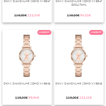
DKNY DAMENUHR SOHO NY6647
DKNY DAMENUHR SOHO NY6647
EDELSTAHL
MONDSTEIN
159,00
€
122,55
€
159,00
€
94,32
€
MORGANIT
OPAL
ANGEBOT!
ANGEBOT!
PERIDOT
PYRIT
QUARZ
ROSENQUARZ
RUBIN
DKNY DAMENUHR SOHO NY6648
DKNY DAMENUHR SOHO NY6648
SAPHIR
SMARAGD
159,00
€
99,04
€
159,00
€
122,55
€
SPINELL