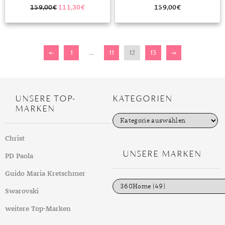
159,00
€
111,30
€
159,00
€
←
1
…
11
12
13
→
UNSERE TOP-
KATEGORIEN
MARKEN
K
a
t
Christ
e
g
UNSERE MARKEN
PD Paola
o
r
i
Guido Maria Kretschmer
e
n
Swarovski
weitere Top-Marken