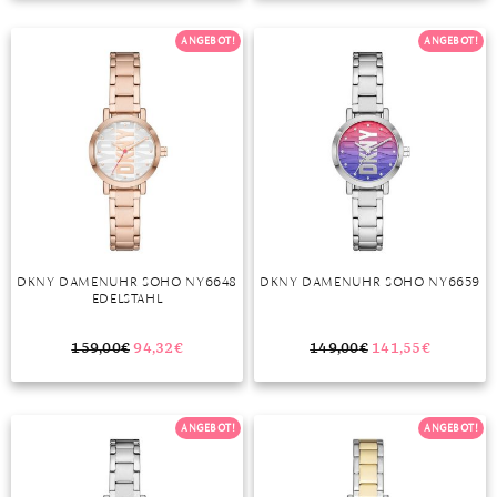
TANSANIT
ANGEBOT!
ANGEBOT!
ZIRKON
DKNY DAMENUHR SOHO NY6648
DKNY DAMENUHR SOHO NY6659
EDELSTAHL
159,00
€
94,32
€
149,00
€
141,55
€
ANGEBOT!
ANGEBOT!