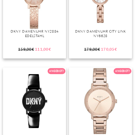
DIAMANT
SYMBOLIK
HAUSHALTSMITTEL
SOMMER
BUSINESS
DIOPSID
UNGLAUBLICH
WINTER
DINNER
FLUORIT
ERSTES DATE
DKNY DAMENUHR NY2884
DKNY DAMENUHR CITY LINK
EDELSTAHL
NY6628
GRANAT
ROTER TEPPICH
IOLITH
TREND DES MONATS
159,00
€
111,00
€
179,00
€
170,05
€
JADE
ANGEBOT!
ANGEBOT!
KARNEOL
KUNZIT
KYANIT
LABRADORIT
LAPISLAZULI
MARKASIT