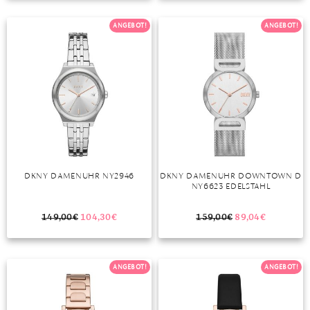
TANSANIT
ANGEBOT!
ANGEBOT!
ZIRKON
DKNY DAMENUHR NY2946
DKNY DAMENUHR DOWNTOWN D
NY6623 EDELSTAHL
149,00
€
104,30
€
159,00
€
89,04
€
ANGEBOT!
ANGEBOT!