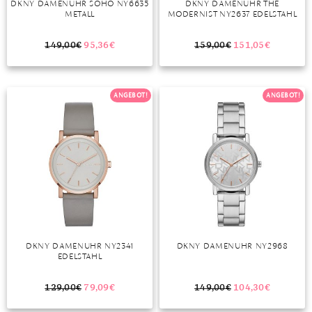
DKNY DAMENUHR SOHO NY6635
DKNY DAMENUHR THE
METALL
MODERNIST NY2637 EDELSTAHL
MONDSTEIN
149,00
€
95,36
€
159,00
€
151,05
€
MORGANIT
OPAL
ANGEBOT!
ANGEBOT!
PERIDOT
PYRIT
QUARZ
ROSENQUARZ
RUBIN
DKNY DAMENUHR NY2341
DKNY DAMENUHR NY2968
SAPHIR
EDELSTAHL
SMARAGD
129,00
€
79,09
€
149,00
€
104,30
€
SPINELL