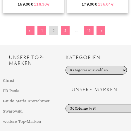
169,00
€
118,30
€
179,00
€
136,04
€
←
1
2
3
…
13
→
UNSERE TOP-
KATEGORIEN
MARKEN
K
a
t
Christ
e
g
UNSERE MARKEN
PD Paola
o
r
i
Guido Maria Kretschmer
e
n
Swarovski
weitere Top-Marken