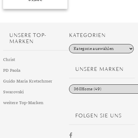
MONDSTEIN
MORGANIT
UNSERE TOP-
KATEGORIEN
OPAL
MARKEN
K
PERIDOT
a
t
Christ
PYRIT
e
g
UNSERE MARKEN
PD Paola
o
QUARZ
r
i
Guido Maria Kretschmer
ROSENQUARZ
e
n
Swarovski
RUBIN
weitere Top-Marken
SAPHIR
FOLGEN SIE UNS
SMARAGD
SPINELL