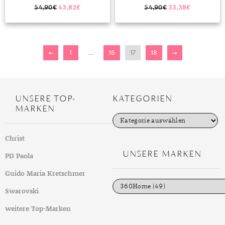
54,90
€
43,82
€
54,90
€
33,38
€
←
1
…
16
17
18
→
UNSERE TOP-
KATEGORIEN
MARKEN
K
a
t
Christ
e
g
UNSERE MARKEN
PD Paola
o
r
i
Guido Maria Kretschmer
e
n
Swarovski
weitere Top-Marken