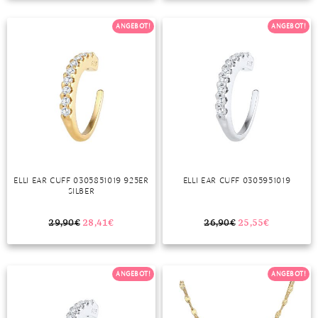
TANSANIT
ANGEBOT!
ANGEBOT!
ZIRKON
ELLI EAR CUFF 0305851019 925ER
ELLI EAR CUFF 0305951019
SILBER
29,90
€
28,41
€
26,90
€
25,55
€
ANGEBOT!
ANGEBOT!