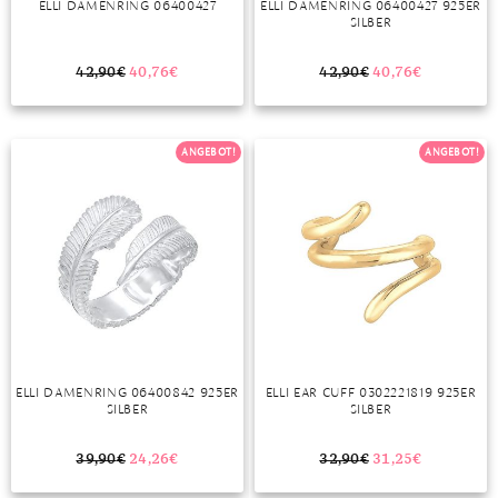
ELLI DAMENRING 06400427
ELLI DAMENRING 06400427 925ER
SILBER
MONDSTEIN
42,90
€
40,76
€
42,90
€
40,76
€
MORGANIT
OPAL
ANGEBOT!
ANGEBOT!
PERIDOT
PYRIT
QUARZ
ROSENQUARZ
RUBIN
ELLI DAMENRING 06400842 925ER
ELLI EAR CUFF 0302221819 925ER
SAPHIR
SILBER
SILBER
SMARAGD
39,90
€
24,26
€
32,90
€
31,25
€
SPINELL