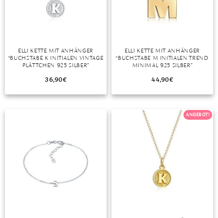
DIAMANT
SYMBOLIK
HAUSHALTSMITTEL
SOMMER
BUSINESS
DIOPSID
UNGLAUBLICH
WINTER
DINNER
FLUORIT
ERSTES DATE
ELLI KETTE MIT ANHÄNGER
ELLI KETTE MIT ANHÄNGER
“BUCHSTABE K INITIALEN VINTAGE
“BUCHSTABE M INITIALEN TREND
GRANAT
ROTER TEPPICH
PLÄTTCHEN 925 SILBER”
MINIMAL 925 SILBER”
IOLITH
TREND DES MONATS
36,90
€
44,90
€
JADE
ANGEBOT!
KARNEOL
KUNZIT
KYANIT
LABRADORIT
LAPISLAZULI
MARKASIT