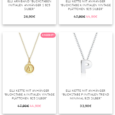
ELLI ARMBAND “BUCHSTABEN
ELLI KETTE MIT ANHÄNGER
INITIALEN ANHÄNGER S 925
“BUCHSTABE K INITIALEN VINTAGE
MONDSTEIN
SILBER”
PLÄTTCHEN 925 SILBER”
26,90
€
47,90
€
44,90
€
MORGANIT
OPAL
ANGEBOT!
PERIDOT
PYRIT
QUARZ
ROSENQUARZ
RUBIN
ELLI KETTE MIT ANHÄNGER
ELLI KETTE MIT ANHÄNGER
SAPHIR
“BUCHSTABE A INITIALEN VINTAGE
“BUCHSTABE P INITIALEN TREND
PLÄTTCHEN 925 SILBER”
MINIMAL 925 SILBER”
SMARAGD
47,90
€
44,90
€
32,90
€
SPINELL