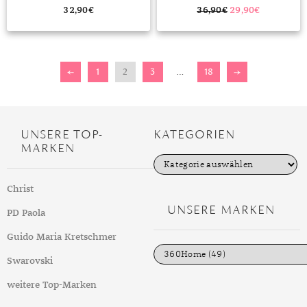
32,90
€
36,90
€
29,90
€
←
1
2
3
…
18
→
UNSERE TOP-
KATEGORIEN
MARKEN
K
a
t
Christ
e
g
UNSERE MARKEN
PD Paola
o
r
i
Guido Maria Kretschmer
e
n
Swarovski
weitere Top-Marken