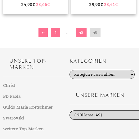
24,90
€
23,66
€
29,90
€
28,41
€
←
1
…
48
49
UNSERE TOP-
KATEGORIEN
MARKEN
K
a
t
Christ
e
g
UNSERE MARKEN
PD Paola
o
r
i
Guido Maria Kretschmer
e
n
Swarovski
weitere Top-Marken