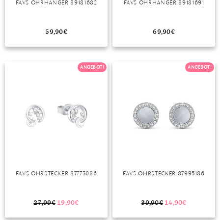
FAVS OHRHÄNGER 89181682
FAVS OHRHÄNGER 89181691
MONDSTEIN
59,90
€
69,90
€
MORGANIT
OPAL
ANGEBOT!
ANGEBOT!
PERIDOT
PYRIT
QUARZ
ROSENQUARZ
RUBIN
FAVS OHRSTECKER 87773086
FAVS OHRSTECKER 87995186
SAPHIR
SMARAGD
27,99
€
19,90
€
39,90
€
14,90
€
SPINELL