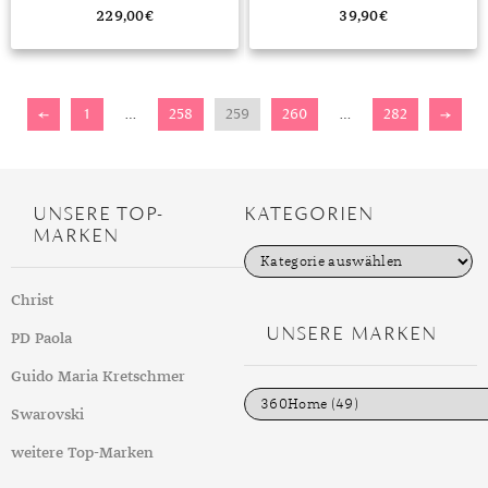
229,00
€
39,90
€
←
1
…
258
259
260
…
282
→
UNSERE TOP-
KATEGORIEN
MARKEN
K
a
t
Christ
e
g
UNSERE MARKEN
PD Paola
o
r
i
Guido Maria Kretschmer
e
n
Swarovski
weitere Top-Marken