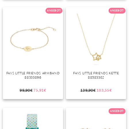
TANSANIT
ANGEBOT!
ANGEBOT!
ZIRKON
FAVS LITTLE FRIENDS ARMBAND
FAVS LITTLE FRIENDS KETTE
88333896
88583302
99,90
€
75,91
€
139,90
€
103,55
€
ANGEBOT!