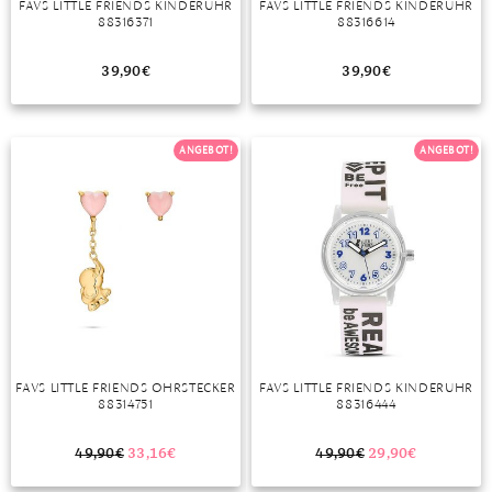
FAVS LITTLE FRIENDS KINDERUHR
FAVS LITTLE FRIENDS KINDERUHR
88316371
88316614
MONDSTEIN
39,90
€
39,90
€
MORGANIT
OPAL
ANGEBOT!
ANGEBOT!
PERIDOT
PYRIT
QUARZ
ROSENQUARZ
RUBIN
FAVS LITTLE FRIENDS OHRSTECKER
FAVS LITTLE FRIENDS KINDERUHR
SAPHIR
88314751
88316444
SMARAGD
49,90
€
33,16
€
49,90
€
29,90
€
SPINELL