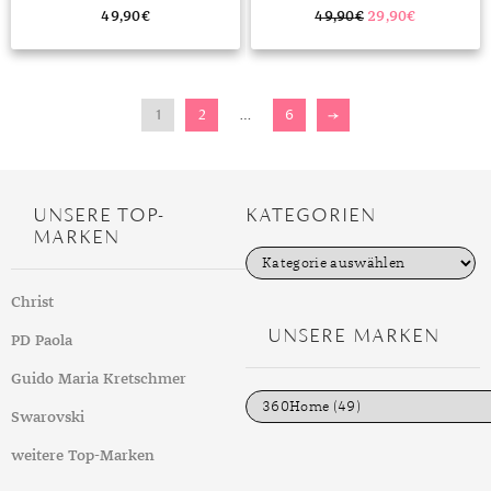
49,90
€
49,90
€
29,90
€
1
2
…
6
→
UNSERE TOP-
KATEGORIEN
MARKEN
K
a
t
Christ
e
g
UNSERE MARKEN
PD Paola
o
r
i
Guido Maria Kretschmer
e
n
Swarovski
weitere Top-Marken