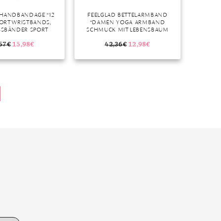
 HANDBANDAGE “12
FEELGLAD BETTELARMBAND
ORT WRISTBANDS,
“DAMEN YOGA ARMBAND
SBÄNDER SPORT A
SCHMUCK MIT LEBENSBAUM
D BAUMWOLLE S
ANHÄNGER AUS JASPIS EDELSTEIN
(SCHWARZ, WEISS, GRA
PERLEN GRÜN BUNT GOLD
57
€
15,98
€
42,36
€
12,98
€
 BLAU, GRÜN)”, KEI
MEDITATION BOHO
IN KÖRPERNÄHE
DAMENARMBAND”