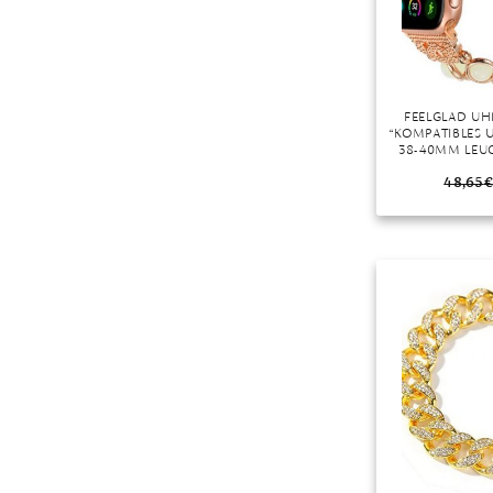
FEELGLAD U
“KOMPATIBLES
38-40MM LEU
IWATCH-A
EDELSTAHL
48,65
€
KOMPATIBEL MIT
(ROSE