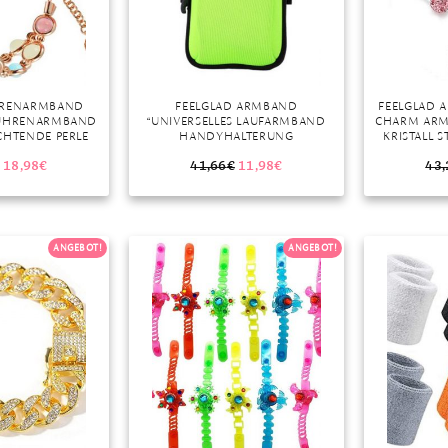
HRENARMBAND
FEELGLAD ARMBAND
FEELGLAD 
 UHRENARMBAND
“UNIVERSELLES LAUFARMBAND
CHARM ARM
CHTENDE PERLE
HANDYHALTERUNG
KRISTALL 
RMBAND MIT
SPORTARMBAND ZUM LAUFEN IM
EINHORN G
VERSCHLUSS
FITNESSSTUDIO KOMPATIBEL MIT
SET FÜR MÄD
18,98
€
41,66
€
11,98
€
43,
 5/4/3/2/1 SERIE
IPHONE X/8/7/6/PLUS, SAMSUNG
 GOLD)”
GALAXY S9/S8/S7/S6/EDGE/PLUS
UND LG (GRÜN)”
ANGEBOT!
ANGEBOT!