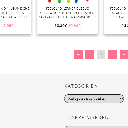
AND “KUBANISCHE
FEELGLAD LERNSPIELZEUG
FEELGLAD
ÄNNER,HERREN
“PACKUNG MIT 12 LEUCHTENDEN
STÜCK SP
SBAND HALSKETTE
PARTYARTIKELN, LED-ARMBAND, IM
SCHWEIS
” (1-TLG)
DUNKELN LEUCHTENDER
RMBAN
PUNKTSPINNER” (12-ST)
CHWEISSBAND 
12,98
€
50,30
€
20,98
€
45,
U, ORANGE,
NE SPUR 
←
1
2
3
→
KATEGORIEN
K
a
t
e
g
UNSERE MARKEN
o
r