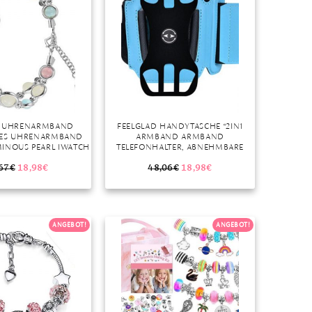
D UHRENARMBAND
FEELGLAD HANDYTASCHE “2IN1
LES UHRENARMBAND
ARMBAND ARMBAND
INOUS PEARL IWATCH
TELEFONHALTER, ABNEHMBARE
MBAND MIT
LAUFTELEFONHALTERUNG”
AHLVERSCHLUSS
67
€
18,98
€
48,06
€
18,98
€
MIT 5/4/3/2/1 SERIE
(SILBER)”
ANGEBOT!
ANGEBOT!