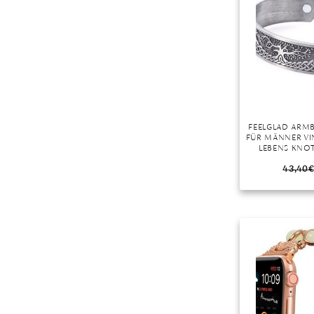
Mondstein
Morganit
Opal
Peridot
Pyrit
Quarz
FEELGLAD ARM
Rosenquarz
FÜR MÄNNER VI
LEBENS KNO
Rubin
GESUNDH
MAGNETFELDTH
43,40
€
Saphir
MANSCHETTE A
DURCHBLUT
Smaragd
REDUZIERE
Spinell
Tansanit
Zirkon