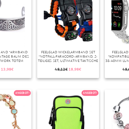
BAND “ARMBAND
FEELGLAD WICKELARMBAND SET
FEELGLA
NTAGE BAUM DES
“NOTFALL-PARACORD-ARMBAND, 2-
“KOMPATIB
TWORK TOTEM
TEILIGES SET, ULTIMATIVE TAKTISCHE
38-40MM LUM
EITSWESEN
ÜBERLEBENSAUSRÜSTUNG,
AR
ERAPIE ARMREIF
FEUERSTEINSTARTER, PFEIFE,
EDELST
13,98
€
48,12
€
18,98
€
48,
RMBAND FÜR DIE
KOMPASS & SCHABER, BESTES
KOMPATIBEL 
UNG STRESS
WILDNIS-ÜBERLEBENSSET FÜR
N” (1-TLG)
CAMPING/ANGELN & MEHR” (2-TLG)
ANGEBOT!
ANGEBOT!