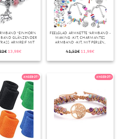
ARMBAND “EINHORN
FEELGLAD ARMKETTE “ARMBAND -
BAND GLÄNZENDER
MAKING -KIT, CHARMANTES
STRASS ARMREIF MIT
ARMBAND -KIT, MIT PERLEN,
ESCHENKBOX KARTEN
SCHMUCKORNAMENTEN,
CHEN DAME” (1-TLG)
ARMBÄNDERN,
22
€
13,98
€
41,52
€
11,98
€
SCHMUCKGESCHENKEN” (1-TLG)
ANGEBOT!
ANGEBOT!