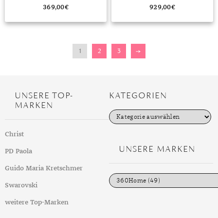
369,00
€
929,00
€
1
2
3
→
UNSERE TOP-
KATEGORIEN
MARKEN
K
a
t
Christ
e
g
UNSERE MARKEN
PD Paola
o
r
i
Guido Maria Kretschmer
e
n
Swarovski
weitere Top-Marken