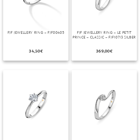
DIAMANT
SYMBOLIK
HAUSHALTSMITTEL
SOMMER
BUSINESS
DIOPSID
UNGLAUBLICH
WINTER
DINNER
FLUORIT
ERSTES DATE
FJF JEWELLERY RING – FJF00405
FJF JEWELLERY RING – LE PETIT
PRINCE – CLASSIC – FJF10713 SILBER
GRANAT
ROTER TEPPICH
IOLITH
TREND DES MONATS
34,50
€
369,00
€
JADE
KARNEOL
KUNZIT
KYANIT
LABRADORIT
LAPISLAZULI
MARKASIT