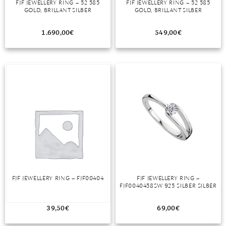
FJF JEWELLERY RING – 52 585
FJF JEWELLERY RING – 52 585
GOLD, BRILLANT SILBER
GOLD, BRILLANT SILBER
MONDSTEIN
1.690,00
€
549,00
€
MORGANIT
OPAL
PERIDOT
PYRIT
QUARZ
ROSENQUARZ
RUBIN
FJF JEWELLERY RING – FJF00404
FJF JEWELLERY RING –
SAPHIR
FJF0040458SW 925 SILBER SILBER
SMARAGD
39,50
€
69,00
€
SPINELL