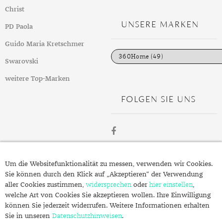
t
GELBGOLD
ROTGOLDOHRRINGE
AMETHYST
SILBERSCHMUCK
GELBGOLD ANHÄNGER
PERLENRINGE
PLATINOHRRINGE
HERRENARMBÄNDER
DIAMANTENKETTEN
SAPHIR
KINDERUHREN
EDELSTAHLANHÄNGER
VERLOBUNGSRINGE
Christ
e
g
UNSERE MARKEN
ROTGOLD
WEISSGOLDOHRRINGE
AMETRIN
PLATINSCHMUCK
ROTGOLD ANHÄNGER
ZIRKONIARINGE
DIAMANTOHRRINGE
LEDERARMBÄNDER
PERLENKETTEN
SMARADGD
CHRONOGRAPHEN
SILBERANHÄNGER
MAGAZIN
PD Paola
o
r
i
Guido Maria Kretschmer
WEISSGOLD
ANDALUSIT
SWAROVSKI SCHMUCK
WEISSGOLD ANHÄNGER
PERLENOHRRINGE
PERLENARMBÄNDER
SWAROVSKIKETTEN
PERLEN
PLATINANHÄNGER
WERTANLAGE
MARKEN
e
n
Swarovski
APATIT
EDELSTEINE
SWAROVSKI OHRRINGE
PLATINARMBÄNDER
HERRENKETTEN
ZIRKONIA
DIAMANTANHÄNGER
ANLÄSSE
weitere Top-Marken
AQUAMARIN
GOLD
GEBURT
SILBERARMBÄNDER
FUSSKETTEN
RHODINIERT
PERLENANHÄNGER
INSPIRATION
FOLGEN SIE UNS
AVENTURIN
SILBER
HOCHZEIT
AUS ALLER WELT
SWAROVSKI ARMBÄNDER
BUCHSTABEN
GUIDE
BERNSTEIN
QUALITÄT
JUBILÄUM
GESCHENKE FÜR IHN
EPOCHEN
CHARMS
PFLEGETIPPS
BERYLL
SCHMUCKSCHÄTZUNG
TAUFE
GESCHENKE FÜR SIE
EXPERTENRAT
AUFBEWAHRUNG
SWAROVSKI ANHÄNGER
STYLES
ÜBER
CHALZEDON
VERLOBUNG
KLEINE GESCHENKE
GESCHICHTE
BESCHICHTUNG
KOLLEKTIONEN
Um die Websitefunktionalität zu messen, verwenden wir Cookies.
STILBERATUNG
SCHMUCK.DE
Sie können durch den Klick auf „Akzeptieren“ der Verwendung
CHRYSOPRAS
SCHMUCK FÜR KINDER
MATERIALIEN
GOLDSCHMUCK REINIGEN
FRÜHLING
FARBBERATUNG
TRENDS
aller Cookies zustimmen,
widersprechen
oder
hier einstellen
,
welche Art von Cookies Sie akzeptieren wollen. Ihre Einwilligung
Fragen zu Ihrer Bestellung?
CITRIN
RINGGRÖSSEN
SILBERSCHMUCK REINIGEN
HERBST
STILE
ALLTAG
können Sie jederzeit widerrufen. Weitere Informationen erhalten
Kontakt
Sie in unseren
Datenschutzhinweisen
.