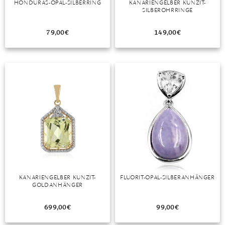
HONDURAS-OPAL-SILBERRING
KANARIENGELBER KUNZIT-
SILBEROHRRINGE
MONDSTEIN
79,00
€
149,00
€
MORGANIT
OPAL
PERIDOT
PYRIT
QUARZ
ROSENQUARZ
RUBIN
KANARIENGELBER KUNZIT-
FLUORIT-OPAL-SILBERANHÄNGER
SAPHIR
GOLDANHÄNGER
SMARAGD
699,00
€
99,00
€
SPINELL