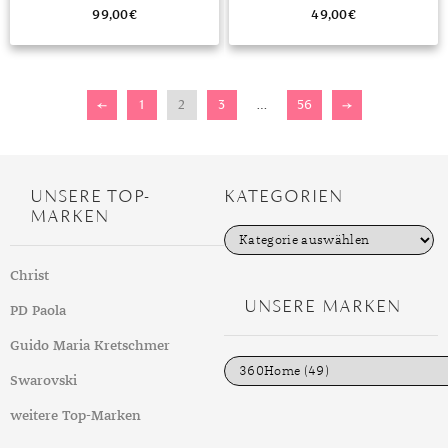
99,00
€
49,00
€
←
1
2
3
…
56
→
UNSERE TOP-
KATEGORIEN
MARKEN
K
a
t
Christ
e
g
UNSERE MARKEN
PD Paola
o
r
i
Guido Maria Kretschmer
e
n
Swarovski
weitere Top-Marken