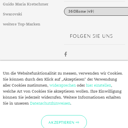
DIAMANT
SYMBOLIK
HAUSHALTSMITTEL
SOMMER
BUSINESS
i
Guido Maria Kretschmer
e
DIOPSID
UNGLAUBLICH
WINTER
DINNER
n
Swarovski
FLUORIT
ERSTES DATE
weitere Top-Marken
FOLGEN SIE UNS
GRANAT
ROTER TEPPICH
IOLITH
TREND DES MONATS
JADE
ÜBER
KARNEOL
Um die Websitefunktionalität zu messen, verwenden wir Cookies.
SCHMUCK.DE
Sie können durch den Klick auf „Akzeptieren“ der Verwendung
KUNZIT
aller Cookies zustimmen,
widersprechen
oder
hier einstellen
,
welche Art von Cookies Sie akzeptieren wollen. Ihre Einwilligung
KYANIT
Fragen zu Ihrer Bestellung?
können Sie jederzeit widerrufen. Weitere Informationen erhalten
Kontakt
Sie in unseren
LABRADORIT
Datenschutzhinweisen
.
Datenschutzerklärung
LAPISLAZULI
Impressum
AKZEPTIEREN
MARKASIT