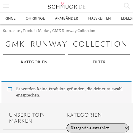
% SALE
RINGE
OHRRINGE
ARMBÄNDER
HALSKETTEN
EDELS
SCHMUCK
Startseite
/ Produkt Marke / GMK Runway Collection
GMK RUNWAY COLLECTION
RINGE
HERRENRINGE
OHRRINGE
KATEGORIEN
FILTER
SWAROVSKI RINGE
OHRHÄNGER
ARMBÄNDER
GOLDRINGE
OHRSTECKER
ANKERARMBÄNDER
HALSKETTEN
GELBGOLD RINGE
EDELSTAHLRINGE
CREOLEN
DIAMANTANHÄNGER
EDELSTAHLKETTEN
EDELSTEINE & METALLE
Es wurden keine Produkte gefunden, die deiner Auswahl
entsprechen.
ROTGOLD RINGE
SILBERRINGE
SILBEROHRRINGE
EDELSTAHLARMBÄNDER
GOLDKETTEN
EDELSTEINE
UHREN
WEISSGOLD RINGE
ACHAT
PLATINRINGE
GOLDOHRRINGE
FREUNDSCHAFTSARMBÄNDER
SILBERKETTEN
METALLE & LEGIERUNGEN
DAMENUHREN
ANHÄNGER
UNSERE TOP-
KATEGORIEN
MARKEN
GELBGOLDOHRRINGE
ALEXANDRIT
GOLDSCHMUCK
DIAMANTRINGE
EDELSTAHLOHRRINGE
GOLDARMBÄNDER
PLATINKETTEN
RUBIN
HERRENUHREN
GOLDANHÄNGER
EHERINGE
K
a