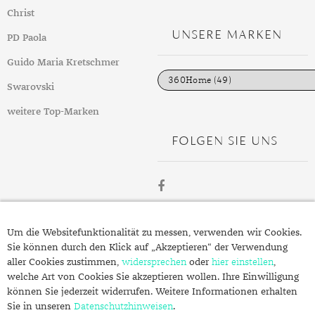
t
GELBGOLD
ROTGOLDOHRRINGE
AMETHYST
SILBERSCHMUCK
GELBGOLD ANHÄNGER
PERLENRINGE
PLATINOHRRINGE
HERRENARMBÄNDER
DIAMANTENKETTEN
SAPHIR
KINDERUHREN
EDELSTAHLANHÄNGER
VERLOBUNGSRINGE
Christ
e
g
UNSERE MARKEN
ROTGOLD
WEISSGOLDOHRRINGE
AMETRIN
PLATINSCHMUCK
ROTGOLD ANHÄNGER
ZIRKONIARINGE
DIAMANTOHRRINGE
LEDERARMBÄNDER
PERLENKETTEN
SMARADGD
CHRONOGRAPHEN
SILBERANHÄNGER
MAGAZIN
PD Paola
o
r
i
Guido Maria Kretschmer
WEISSGOLD
ANDALUSIT
SWAROVSKI SCHMUCK
WEISSGOLD ANHÄNGER
PERLENOHRRINGE
PERLENARMBÄNDER
SWAROVSKIKETTEN
PERLEN
PLATINANHÄNGER
WERTANLAGE
MARKEN
e
n
Swarovski
APATIT
EDELSTEINE
SWAROVSKI OHRRINGE
PLATINARMBÄNDER
HERRENKETTEN
ZIRKONIA
DIAMANTANHÄNGER
ANLÄSSE
weitere Top-Marken
AQUAMARIN
GOLD
GEBURT
SILBERARMBÄNDER
FUSSKETTEN
RHODINIERT
PERLENANHÄNGER
INSPIRATION
FOLGEN SIE UNS
AVENTURIN
SILBER
HOCHZEIT
AUS ALLER WELT
SWAROVSKI ARMBÄNDER
BUCHSTABEN
GUIDE
BERNSTEIN
QUALITÄT
JUBILÄUM
GESCHENKE FÜR IHN
EPOCHEN
CHARMS
PFLEGETIPPS
BERYLL
SCHMUCKSCHÄTZUNG
TAUFE
GESCHENKE FÜR SIE
EXPERTENRAT
AUFBEWAHRUNG
SWAROVSKI ANHÄNGER
STYLES
ÜBER
CHALZEDON
VERLOBUNG
KLEINE GESCHENKE
GESCHICHTE
BESCHICHTUNG
KOLLEKTIONEN
Um die Websitefunktionalität zu messen, verwenden wir Cookies.
STILBERATUNG
SCHMUCK.DE
Sie können durch den Klick auf „Akzeptieren“ der Verwendung
CHRYSOPRAS
SCHMUCK FÜR KINDER
MATERIALIEN
GOLDSCHMUCK REINIGEN
FRÜHLING
FARBBERATUNG
TRENDS
aller Cookies zustimmen,
widersprechen
oder
hier einstellen
,
welche Art von Cookies Sie akzeptieren wollen. Ihre Einwilligung
Fragen zu Ihrer Bestellung?
CITRIN
RINGGRÖSSEN
SILBERSCHMUCK REINIGEN
HERBST
STILE
ALLTAG
können Sie jederzeit widerrufen. Weitere Informationen erhalten
Kontakt
Sie in unseren
Datenschutzhinweisen
.