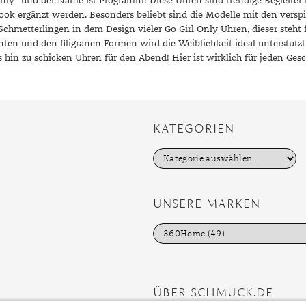
l only” und der Name ist Programm! Diese Uhren sind trendige Begleite
ook ergänzt werden. Besonders beliebt sind die Modelle mit den verspi
hmetterlingen in dem Design vieler Go Girl Only Uhren, dieser steht f
ten und den filigranen Formen wird die Weiblichkeit ideal unterstützt.
s hin zu schicken Uhren für den Abend! Hier ist wirklich für jeden Ges
KATEGORIEN
K
a
t
e
g
UNSERE MARKEN
o
r
i
e
n
ÜBER SCHMUCK.DE