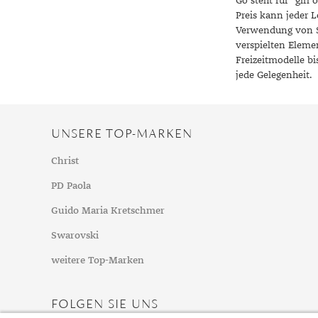
Go steht für “gir
Mondstein
Preis kann jeder L
Morganit
Verwendung von Sc
verspielten Elemen
Opal
Freizeitmodelle bi
Peridot
jede Gelegenheit.
Pyrit
Quarz
UNSERE TOP-MARKEN
Rosenquarz
Rubin
Christ
Saphir
PD Paola
Smaragd
Guido Maria Kretschmer
Spinell
Swarovski
Tansanit
Zirkon
weitere Top-Marken
FOLGEN SIE UNS