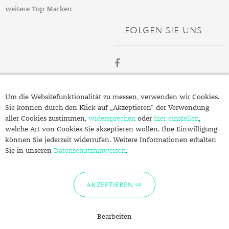
weitere Top-Marken
TANSANIT
FOLGEN SIE UNS
ZIRKON
ÜBER
Um die Websitefunktionalität zu messen, verwenden wir Cookies.
SCHMUCK.DE
Sie können durch den Klick auf „Akzeptieren“ der Verwendung
aller Cookies zustimmen,
widersprechen
oder
hier einstellen
,
welche Art von Cookies Sie akzeptieren wollen. Ihre Einwilligung
Fragen zu Ihrer Bestellung?
können Sie jederzeit widerrufen. Weitere Informationen erhalten
Kontakt
Sie in unseren
Datenschutzhinweisen
.
Datenschutzerklärung
Impressum
AKZEPTIEREN
Bearbeiten