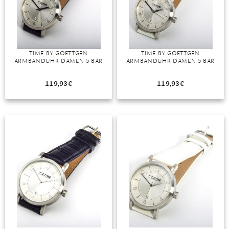
DIAMANT
SYMBOLIK
HAUSHALTSMITTEL
SOMMER
BUSINESS
DIOPSID
UNGLAUBLICH
WINTER
DINNER
FLUORIT
ERSTES DATE
TIME BY GOETTGEN
TIME BY GOETTGEN
ARMBANDUHR DAMEN 5 BAR
ARMBANDUHR DAMEN 5 BAR
GRANAT
ROTER TEPPICH
IOLITH
TREND DES MONATS
119,93
€
119,93
€
JADE
KARNEOL
KUNZIT
KYANIT
LABRADORIT
LAPISLAZULI
MARKASIT