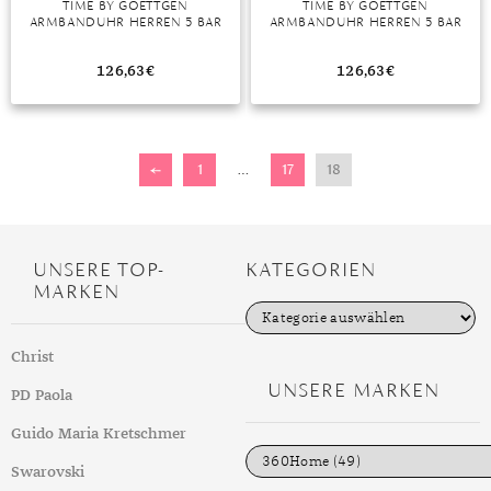
TIME BY GOETTGEN
TIME BY GOETTGEN
ARMBANDUHR HERREN 5 BAR
ARMBANDUHR HERREN 5 BAR
MONDSTEIN
126,63
€
126,63
€
MORGANIT
OPAL
←
1
…
17
18
PERIDOT
PYRIT
QUARZ
UNSERE TOP-
KATEGORIEN
MARKEN
ROSENQUARZ
K
a
RUBIN
t
Christ
e
g
UNSERE MARKEN
SAPHIR
PD Paola
o
r
SMARAGD
i
Guido Maria Kretschmer
e
n
Swarovski
SPINELL