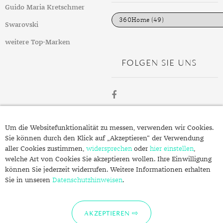
DIAMANT
SYMBOLIK
HAUSHALTSMITTEL
SOMMER
BUSINESS
i
Guido Maria Kretschmer
e
DIOPSID
UNGLAUBLICH
WINTER
DINNER
n
Swarovski
FLUORIT
ERSTES DATE
weitere Top-Marken
FOLGEN SIE UNS
GRANAT
ROTER TEPPICH
IOLITH
TREND DES MONATS
JADE
ÜBER
KARNEOL
Um die Websitefunktionalität zu messen, verwenden wir Cookies.
SCHMUCK.DE
Sie können durch den Klick auf „Akzeptieren“ der Verwendung
KUNZIT
aller Cookies zustimmen,
widersprechen
oder
hier einstellen
,
welche Art von Cookies Sie akzeptieren wollen. Ihre Einwilligung
KYANIT
Fragen zu Ihrer Bestellung?
können Sie jederzeit widerrufen. Weitere Informationen erhalten
Kontakt
Sie in unseren
LABRADORIT
Datenschutzhinweisen
.
Datenschutzerklärung
LAPISLAZULI
Impressum
AKZEPTIEREN
MARKASIT