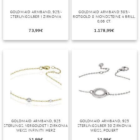
DIAMANT
SYMBOLIK
HAUSHALTSMITTEL
SOMMER
BUSINESS
GOLDMAID ARMBAND, 925/-
GOLDMAID ARMBAND 585/-
DIOPSID
UNGLAUBLICH
WINTER
DINNER
STERLINGSILBER 1 ZIRKONIA
ROTGOLD 8 MONDSTEINE 4 BRILL.
0,06 CT.
FLUORIT
ERSTES DATE
73,99
€
1.178,99
€
GRANAT
ROTER TEPPICH
IOLITH
TREND DES MONATS
JADE
KARNEOL
KUNZIT
KYANIT
LABRADORIT
GOLDMAID ARMBAND, 925
GOLDMAID ARMBAND, 925
STERLINGS. VERGOLDET 1 ZIRKONIA
STERLINGSILBER 30 ZIRKONIA
LAPISLAZULI
WEISS INFINITY HERZ
WEISS, POLIERT
MARKASIT
51,99
€
51,99
€