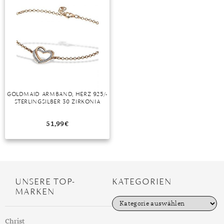
TANSANIT
ZIRKON
GOLDMAID ARMBAND, HERZ 925/-
STERLINGSILBER 30 ZIRKONIA
51,99
€
UNSERE TOP-
KATEGORIEN
MARKEN
K
a
t
Christ
e