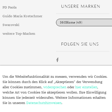
g
UNSERE MARKEN
PD Paola
o
r
i
Guido Maria Kretschmer
e
n
Swarovski
weitere Top-Marken
FOLGEN SIE UNS
ÜBER
Um die Websitefunktionalität zu messen, verwenden wir Cookies.
SCHMUCK.DE
Sie können durch den Klick auf „Akzeptieren“ der Verwendung
aller Cookies zustimmen,
widersprechen
oder
hier einstellen
,
welche Art von Cookies Sie akzeptieren wollen. Ihre Einwilligung
Fragen zu Ihrer Bestellung?
können Sie jederzeit widerrufen. Weitere Informationen erhalten
Kontakt
Sie in unseren
Datenschutzhinweisen
.
Datenschutzerklärung