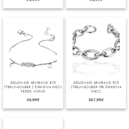
MONDSTEIN
MORGANIT
OPAL
PERIDOT
PYRIT
QUARZ
ROSENQUARZ
GOLDMAID ARMBAND, 925
GOLDMAID ARMBAND, 925
STERLINGSILBER 2 ZIRKONIA WEISS F
STERLINGSILBER 156 ZIRKONIA
RUBIN
EDER, MOND
WEISS
36,99
€
367,99
€
SAPHIR
SMARAGD
SPINELL