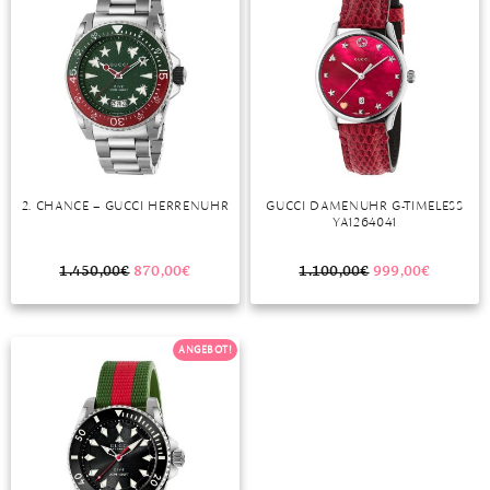
TANSANIT
ZIRKON
2. CHANCE – GUCCI HERRENUHR
GUCCI DAMENUHR G-TIMELESS
YA1264041
1.450,00
€
870,00
€
1.100,00
€
999,00
€
ANGEBOT!