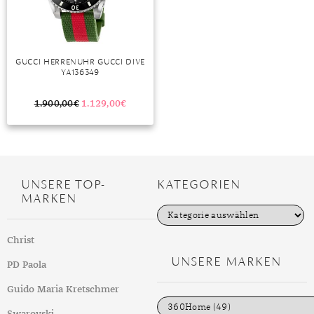
GUCCI HERRENUHR GUCCI DIVE
YA136349
1.900,00
€
1.129,00
€
UNSERE TOP-
KATEGORIEN
MARKEN
K
a
t
Christ
e
g
UNSERE MARKEN
PD Paola
o
r
i
Guido Maria Kretschmer
e
n