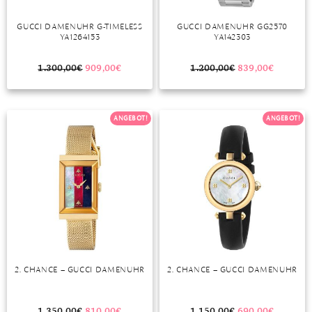
DIAMANT
SYMBOLIK
HAUSHALTSMITTEL
SOMMER
BUSINESS
GUCCI DAMENUHR G-TIMELESS
GUCCI DAMENUHR GG2570
DIOPSID
UNGLAUBLICH
WINTER
DINNER
YA1264153
YA142303
FLUORIT
ERSTES DATE
1.300,00
€
909,00
€
1.200,00
€
839,00
€
GRANAT
ROTER TEPPICH
IOLITH
TREND DES MONATS
ANGEBOT!
ANGEBOT!
JADE
KARNEOL
KUNZIT
KYANIT
LABRADORIT
2. CHANCE – GUCCI DAMENUHR
2. CHANCE – GUCCI DAMENUHR
LAPISLAZULI
MARKASIT
1.350,00
€
810,00
€
1.150,00
€
690,00
€