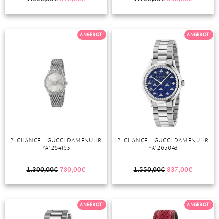
MONDSTEIN
ANGEBOT!
ANGEBOT!
MORGANIT
OPAL
PERIDOT
PYRIT
QUARZ
ROSENQUARZ
2. CHANCE – GUCCI DAMENUHR
2. CHANCE – GUCCI DAMENUHR
YA1264153
YA1265043
RUBIN
1.300,00
€
780,00
€
1.550,00
€
837,00
€
SAPHIR
SMARAGD
ANGEBOT!
ANGEBOT!
SPINELL