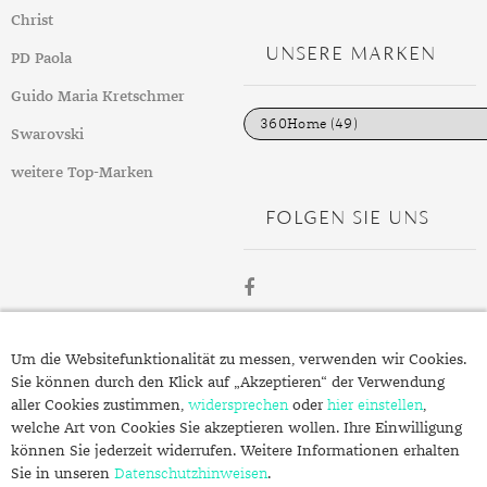
t
GELBGOLD
ROTGOLDOHRRINGE
AMETHYST
SILBERSCHMUCK
GELBGOLD ANHÄNGER
PERLENRINGE
PLATINOHRRINGE
HERRENARMBÄNDER
DIAMANTENKETTEN
SAPHIR
KINDERUHREN
EDELSTAHLANHÄNGER
VERLOBUNGSRINGE
Christ
e
g
UNSERE MARKEN
ROTGOLD
WEISSGOLDOHRRINGE
AMETRIN
PLATINSCHMUCK
ROTGOLD ANHÄNGER
ZIRKONIARINGE
DIAMANTOHRRINGE
LEDERARMBÄNDER
PERLENKETTEN
SMARADGD
CHRONOGRAPHEN
SILBERANHÄNGER
MAGAZIN
PD Paola
o
r
i
Guido Maria Kretschmer
WEISSGOLD
ANDALUSIT
SWAROVSKI SCHMUCK
WEISSGOLD ANHÄNGER
PERLENOHRRINGE
PERLENARMBÄNDER
SWAROVSKIKETTEN
PERLEN
PLATINANHÄNGER
WERTANLAGE
MARKEN
e
n
Swarovski
APATIT
EDELSTEINE
SWAROVSKI OHRRINGE
PLATINARMBÄNDER
HERRENKETTEN
ZIRKONIA
DIAMANTANHÄNGER
ANLÄSSE
weitere Top-Marken
AQUAMARIN
GOLD
GEBURT
SILBERARMBÄNDER
FUSSKETTEN
RHODINIERT
PERLENANHÄNGER
INSPIRATION
FOLGEN SIE UNS
AVENTURIN
SILBER
HOCHZEIT
AUS ALLER WELT
SWAROVSKI ARMBÄNDER
BUCHSTABEN
GUIDE
BERNSTEIN
QUALITÄT
JUBILÄUM
GESCHENKE FÜR IHN
EPOCHEN
CHARMS
PFLEGETIPPS
BERYLL
SCHMUCKSCHÄTZUNG
TAUFE
GESCHENKE FÜR SIE
EXPERTENRAT
AUFBEWAHRUNG
SWAROVSKI ANHÄNGER
STYLES
ÜBER
CHALZEDON
VERLOBUNG
KLEINE GESCHENKE
GESCHICHTE
BESCHICHTUNG
KOLLEKTIONEN
Um die Websitefunktionalität zu messen, verwenden wir Cookies.
STILBERATUNG
SCHMUCK.DE
Sie können durch den Klick auf „Akzeptieren“ der Verwendung
CHRYSOPRAS
SCHMUCK FÜR KINDER
MATERIALIEN
GOLDSCHMUCK REINIGEN
FRÜHLING
FARBBERATUNG
TRENDS
aller Cookies zustimmen,
widersprechen
oder
hier einstellen
,
welche Art von Cookies Sie akzeptieren wollen. Ihre Einwilligung
Fragen zu Ihrer Bestellung?
CITRIN
RINGGRÖSSEN
SILBERSCHMUCK REINIGEN
HERBST
STILE
ALLTAG
können Sie jederzeit widerrufen. Weitere Informationen erhalten
Kontakt
Sie in unseren
Datenschutzhinweisen
.