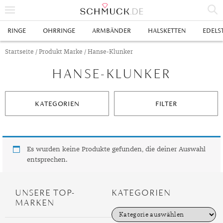
% SALE
RINGE
OHRRINGE
ARMBÄNDER
HALSKETTEN
EDELS
SCHMUCK
Startseite
/ Produkt Marke / Hanse-Klunker
HANSE-KLUNKER
RINGE
HERRENRINGE
OHRRINGE
KATEGORIEN
FILTER
SWAROVSKI RINGE
OHRHÄNGER
ARMBÄNDER
GOLDRINGE
OHRSTECKER
ANKERARMBÄNDER
HALSKETTEN
GELBGOLD RINGE
EDELSTAHLRINGE
CREOLEN
DIAMANTANHÄNGER
EDELSTAHLKETTEN
EDELSTEINE & METALLE
Es wurden keine Produkte gefunden, die deiner Auswahl
entsprechen.
ROTGOLD RINGE
SILBERRINGE
SILBEROHRRINGE
EDELSTAHLARMBÄNDER
GOLDKETTEN
EDELSTEINE
UHREN
WEISSGOLD RINGE
ACHAT
PLATINRINGE
GOLDOHRRINGE
FREUNDSCHAFTSARMBÄNDER
SILBERKETTEN
METALLE & LEGIERUNGEN
DAMENUHREN
ANHÄNGER
UNSERE TOP-
KATEGORIEN
MARKEN
GELBGOLDOHRRINGE
ALEXANDRIT
GOLDSCHMUCK
DIAMANTRINGE
EDELSTAHLOHRRINGE
GOLDARMBÄNDER
PLATINKETTEN
RUBIN
HERRENUHREN
GOLDANHÄNGER
EHERINGE
K
a