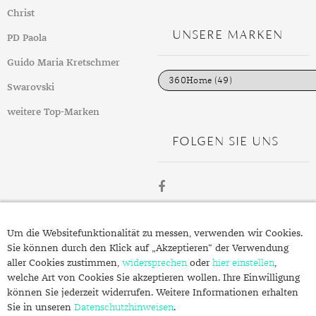
t
GELBGOLD
ROTGOLDOHRRINGE
AMETHYST
SILBERSCHMUCK
GELBGOLD ANHÄNGER
PERLENRINGE
PLATINOHRRINGE
HERRENARMBÄNDER
DIAMANTENKETTEN
SAPHIR
KINDERUHREN
EDELSTAHLANHÄNGER
VERLOBUNGSRINGE
Christ
e
g
UNSERE MARKEN
ROTGOLD
WEISSGOLDOHRRINGE
AMETRIN
PLATINSCHMUCK
ROTGOLD ANHÄNGER
ZIRKONIARINGE
DIAMANTOHRRINGE
LEDERARMBÄNDER
PERLENKETTEN
SMARADGD
CHRONOGRAPHEN
SILBERANHÄNGER
MAGAZIN
PD Paola
o
r
i
Guido Maria Kretschmer
WEISSGOLD
ANDALUSIT
SWAROVSKI SCHMUCK
WEISSGOLD ANHÄNGER
PERLENOHRRINGE
PERLENARMBÄNDER
SWAROVSKIKETTEN
PERLEN
PLATINANHÄNGER
WERTANLAGE
MARKEN
e
n
Swarovski
APATIT
EDELSTEINE
SWAROVSKI OHRRINGE
PLATINARMBÄNDER
HERRENKETTEN
ZIRKONIA
DIAMANTANHÄNGER
ANLÄSSE
weitere Top-Marken
AQUAMARIN
GOLD
GEBURT
SILBERARMBÄNDER
FUSSKETTEN
RHODINIERT
PERLENANHÄNGER
INSPIRATION
FOLGEN SIE UNS
AVENTURIN
SILBER
HOCHZEIT
AUS ALLER WELT
SWAROVSKI ARMBÄNDER
BUCHSTABEN
GUIDE
BERNSTEIN
QUALITÄT
JUBILÄUM
GESCHENKE FÜR IHN
EPOCHEN
CHARMS
PFLEGETIPPS
BERYLL
SCHMUCKSCHÄTZUNG
TAUFE
GESCHENKE FÜR SIE
EXPERTENRAT
AUFBEWAHRUNG
SWAROVSKI ANHÄNGER
STYLES
ÜBER
CHALZEDON
VERLOBUNG
KLEINE GESCHENKE
GESCHICHTE
BESCHICHTUNG
KOLLEKTIONEN
Um die Websitefunktionalität zu messen, verwenden wir Cookies.
STILBERATUNG
SCHMUCK.DE
Sie können durch den Klick auf „Akzeptieren“ der Verwendung
CHRYSOPRAS
SCHMUCK FÜR KINDER
MATERIALIEN
GOLDSCHMUCK REINIGEN
FRÜHLING
FARBBERATUNG
TRENDS
aller Cookies zustimmen,
widersprechen
oder
hier einstellen
,
welche Art von Cookies Sie akzeptieren wollen. Ihre Einwilligung
Fragen zu Ihrer Bestellung?
CITRIN
RINGGRÖSSEN
SILBERSCHMUCK REINIGEN
HERBST
STILE
ALLTAG
können Sie jederzeit widerrufen. Weitere Informationen erhalten
Kontakt
Sie in unseren
Datenschutzhinweisen
.