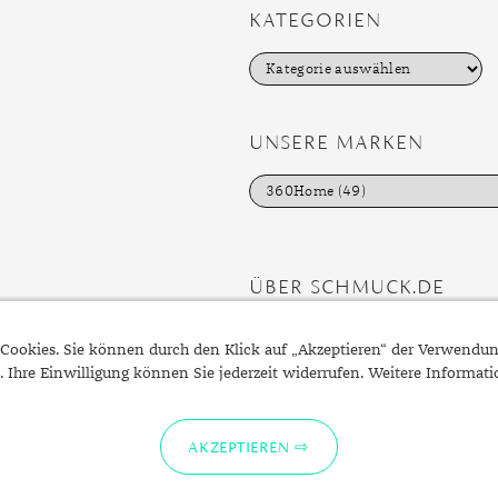
KATEGORIEN
K
a
t
e
g
UNSERE MARKEN
o
r
i
e
n
ÜBER SCHMUCK.DE
Fragen zu Ihrer Bestellung?
Cookies. Sie können durch den Klick auf „Akzeptieren“ der Verwendu
Kontakt
. Ihre Einwilligung können Sie jederzeit widerrufen. Weitere Informat
Datenschutzerklärung
Impressum
AKZEPTIEREN