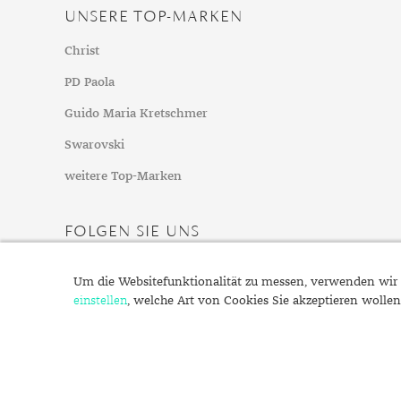
Mondstein
UNSERE TOP-MARKEN
Morganit
Christ
Opal
PD Paola
Peridot
Pyrit
Guido Maria Kretschmer
Quarz
Swarovski
Rosenquarz
weitere Top-Marken
Rubin
Saphir
FOLGEN SIE UNS
Smaragd
Spinell
Um die Websitefunktionalität zu messen, verwenden wir 
Tansanit
einstellen
, welche Art von Cookies Sie akzeptieren wollen
Zirkon