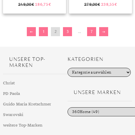
249,00
€
186,75
€
279,00
€
238,55
€
←
1
2
3
…
7
→
UNSERE TOP-
KATEGORIEN
MARKEN
K
a
t
Christ
e
g
UNSERE MARKEN
PD Paola
o
r
i
Guido Maria Kretschmer
e
n
Swarovski
weitere Top-Marken