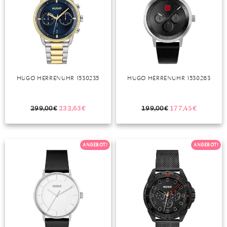
HUGO HERRENUHR 1530235
HUGO HERRENUHR 1530263
299,00
€
232,63
€
199,00
€
177,45
€
ANGEBOT!
ANGEBOT!