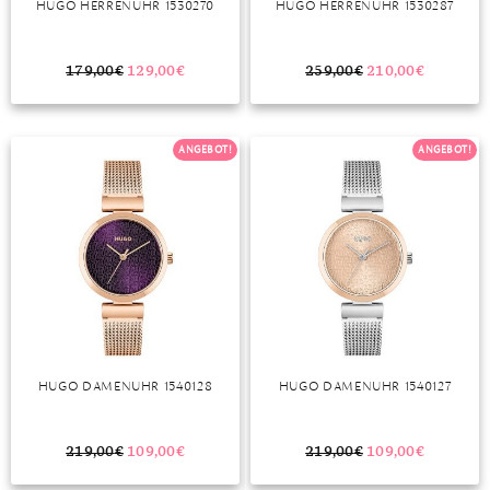
HUGO HERRENUHR 1530270
HUGO HERRENUHR 1530287
MONDSTEIN
179,00
€
129,00
€
259,00
€
210,00
€
MORGANIT
OPAL
ANGEBOT!
ANGEBOT!
PERIDOT
PYRIT
QUARZ
ROSENQUARZ
RUBIN
HUGO DAMENUHR 1540128
HUGO DAMENUHR 1540127
SAPHIR
SMARAGD
219,00
€
109,00
€
219,00
€
109,00
€
SPINELL