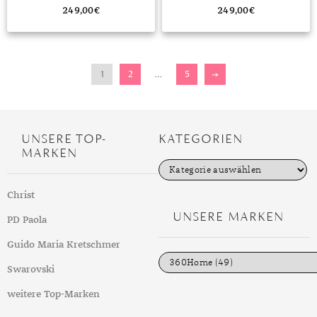
249,00
€
249,00
€
1
2
…
5
→
UNSERE TOP-
KATEGORIEN
MARKEN
K
a
t
Christ
e
g
UNSERE MARKEN
PD Paola
o
r
i
Guido Maria Kretschmer
e
n
Swarovski
weitere Top-Marken