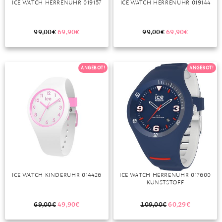
ICE WATCH HERRENUHR 019157
ICE WATCH HERRENUHR 019144
MONDSTEIN
99,00
€
69,90
€
99,00
€
69,90
€
MORGANIT
OPAL
ANGEBOT!
ANGEBOT!
PERIDOT
PYRIT
QUARZ
ROSENQUARZ
RUBIN
ICE WATCH KINDERUHR 014426
ICE WATCH HERRENUHR 017600
SAPHIR
KUNSTSTOFF
SMARAGD
69,00
€
49,90
€
109,00
€
60,29
€
SPINELL