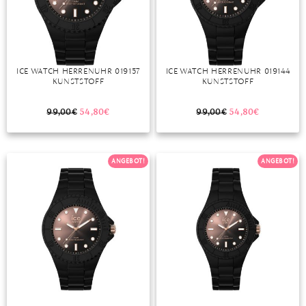
DIAMANT
SYMBOLIK
HAUSHALTSMITTEL
SOMMER
BUSINESS
DIOPSID
UNGLAUBLICH
WINTER
DINNER
FLUORIT
ERSTES DATE
ICE WATCH HERRENUHR 019157
ICE WATCH HERRENUHR 019144
KUNSTSTOFF
KUNSTSTOFF
GRANAT
ROTER TEPPICH
IOLITH
TREND DES MONATS
99,00
€
54,80
€
99,00
€
54,80
€
JADE
ANGEBOT!
ANGEBOT!
KARNEOL
KUNZIT
KYANIT
LABRADORIT
LAPISLAZULI
MARKASIT