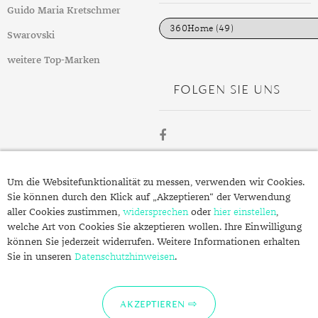
DIAMANT
SYMBOLIK
HAUSHALTSMITTEL
SOMMER
BUSINESS
i
Guido Maria Kretschmer
e
DIOPSID
UNGLAUBLICH
WINTER
DINNER
n
Swarovski
FLUORIT
ERSTES DATE
weitere Top-Marken
FOLGEN SIE UNS
GRANAT
ROTER TEPPICH
IOLITH
TREND DES MONATS
JADE
ÜBER
KARNEOL
Um die Websitefunktionalität zu messen, verwenden wir Cookies.
SCHMUCK.DE
Sie können durch den Klick auf „Akzeptieren“ der Verwendung
KUNZIT
aller Cookies zustimmen,
widersprechen
oder
hier einstellen
,
welche Art von Cookies Sie akzeptieren wollen. Ihre Einwilligung
KYANIT
Fragen zu Ihrer Bestellung?
können Sie jederzeit widerrufen. Weitere Informationen erhalten
Kontakt
Sie in unseren
LABRADORIT
Datenschutzhinweisen
.
Datenschutzerklärung
LAPISLAZULI
Impressum
AKZEPTIEREN
MARKASIT