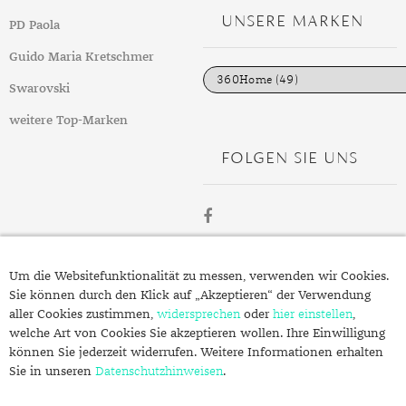
g
UNSERE MARKEN
PD Paola
o
r
i
Guido Maria Kretschmer
e
n
Swarovski
weitere Top-Marken
FOLGEN SIE UNS
ÜBER
Um die Websitefunktionalität zu messen, verwenden wir Cookies.
SCHMUCK.DE
Sie können durch den Klick auf „Akzeptieren“ der Verwendung
aller Cookies zustimmen,
widersprechen
oder
hier einstellen
,
welche Art von Cookies Sie akzeptieren wollen. Ihre Einwilligung
Fragen zu Ihrer Bestellung?
können Sie jederzeit widerrufen. Weitere Informationen erhalten
Kontakt
Sie in unseren
Datenschutzhinweisen
.
Datenschutzerklärung