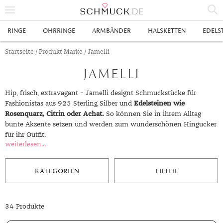
% SALE
RINGE
OHRRINGE
ARMBÄNDER
HALSKETTEN
EDELS
SCHMUCK
Startseite
/ Produkt Marke / Jamelli
JAMELLI
RINGE
HERRENRINGE
OHRRINGE
Hip, frisch, extravagant – Jamelli designt Schmuckstücke für
Fashionistas aus 925 Sterling Silber und
Edelsteinen wie
SWAROVSKI RINGE
OHRHÄNGER
ARMBÄNDER
Rosenquarz, Citrin oder Achat.
So können Sie in ihrem Alltag
bunte Akzente setzen und werden zum wunderschönen Hingucker
GOLDRINGE
OHRSTECKER
ANKERARMBÄNDER
HALSKETTEN
für ihr Outfit.
weiterlesen...
GELBGOLD RINGE
EDELSTAHLRINGE
CREOLEN
DIAMANTANHÄNGER
EDELSTAHLKETTEN
EDELSTEINE & METALLE
ROTGOLD RINGE
SILBERRINGE
SILBEROHRRINGE
EDELSTAHLARMBÄNDER
GOLDKETTEN
EDELSTEINE
UHREN
KATEGORIEN
FILTER
WEISSGOLD RINGE
ACHAT
PLATINRINGE
GOLDOHRRINGE
FREUNDSCHAFTSARMBÄNDER
SILBERKETTEN
METALLE & LEGIERUNGEN
DAMENUHREN
ANHÄNGER
34 Produkte
GELBGOLDOHRRINGE
ALEXANDRIT
GOLDSCHMUCK
DIAMANTRINGE
EDELSTAHLOHRRINGE
GOLDARMBÄNDER
PLATINKETTEN
RUBIN
HERRENUHREN
GOLDANHÄNGER
EHERINGE