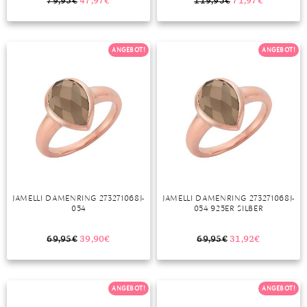
79,95
€
47,97
€
119,95
€
71,97
€
ANGEBOT!
ANGEBOT!
JAMELLI DAMENRING 273271068J-
JAMELLI DAMENRING 273271068J-
054
054 925ER SILBER
69,95
€
39,90
€
69,95
€
31,92
€
ANGEBOT!
ANGEBOT!