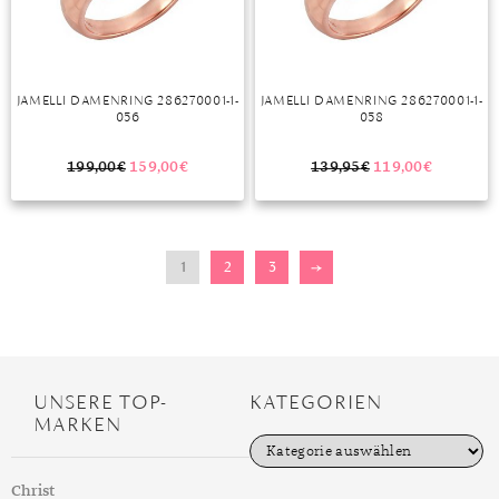
JAMELLI DAMENRING 286270001-1-
JAMELLI DAMENRING 286270001-1-
056
058
199,00
€
159,00
€
139,95
€
119,00
€
1
2
3
→
UNSERE TOP-
KATEGORIEN
MARKEN
K
a
t
Christ
e