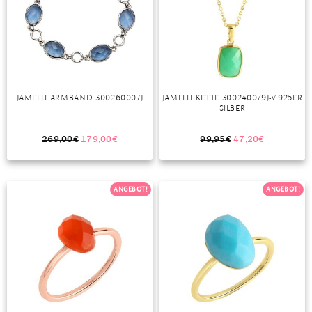
MONDSTEIN
MORGANIT
OPAL
JAMELLI ARMBAND 300260007J
JAMELLI KETTE 300240079J-V 925ER
PERIDOT
SILBER
PYRIT
269,00
€
179,00
€
99,95
€
47,20
€
QUARZ
ANGEBOT!
ANGEBOT!
ROSENQUARZ
RUBIN
SAPHIR
SMARAGD
SPINELL