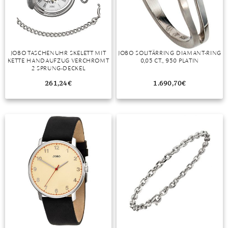
DIAMANT
SYMBOLIK
HAUSHALTSMITTEL
SOMMER
BUSINESS
DIOPSID
UNGLAUBLICH
WINTER
DINNER
FLUORIT
ERSTES DATE
JOBO TASCHENUHR SKELETT MIT
JOBO SOLITÄRRING DIAMANT-RING
KETTE HANDAUFZUG VERCHROMT
0,05 CT., 950 PLATIN
GRANAT
ROTER TEPPICH
2 SPRUNG-DECKEL
IOLITH
TREND DES MONATS
261,24
€
1.690,70
€
JADE
KARNEOL
KUNZIT
KYANIT
LABRADORIT
LAPISLAZULI
MARKASIT