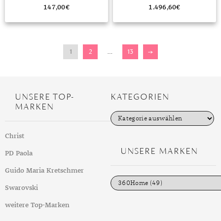
HERRENUHR
147,00
€
1.496,60
€
1
2
…
13
→
UNSERE TOP-
KATEGORIEN
MARKEN
K
a
t
Christ
e
g
UNSERE MARKEN
PD Paola
o
r
i
Guido Maria Kretschmer
e
n
Swarovski
weitere Top-Marken