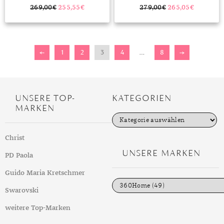
269,00
€
255,55
€
279,00
€
265,05
€
←
1
2
3
4
…
8
→
UNSERE TOP-
KATEGORIEN
MARKEN
K
a
t
Christ
e
g
UNSERE MARKEN
PD Paola
o
r
i
Guido Maria Kretschmer
e
n
Swarovski
weitere Top-Marken