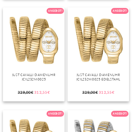
TANSANIT
ANGEBOT!
ANGEBOT!
ZIRKON
JUST CAVALLI DAMENUHR
JUST CAVALLI DAMENUHR
JC1L232M0025
JC1L232M0025 EDELSTAHL
329,00
€
312,55
€
329,00
€
312,55
€
ANGEBOT!
ANGEBOT!