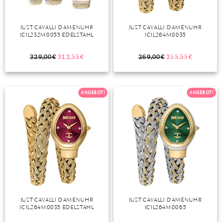
JUST CAVALLI DAMENUHR
JUST CAVALLI DAMENUHR
JC1L232M0055 EDELSTAHL
JC1L264M0035
329,00
€
312,55
€
269,00
€
255,55
€
ANGEBOT!
ANGEBOT!
JUST CAVALLI DAMENUHR
JUST CAVALLI DAMENUHR
JC1L264M0035 EDELSTAHL
JC1L264M0065