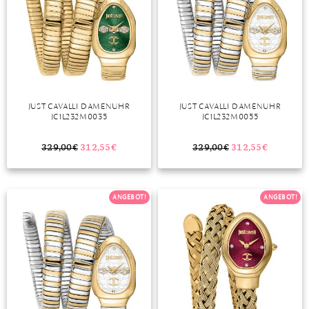
JUST CAVALLI DAMENUHR
JUST CAVALLI DAMENUHR
JC1L232M0035
JC1L232M0055
329,00
€
312,55
€
329,00
€
312,55
€
ANGEBOT!
ANGEBOT!