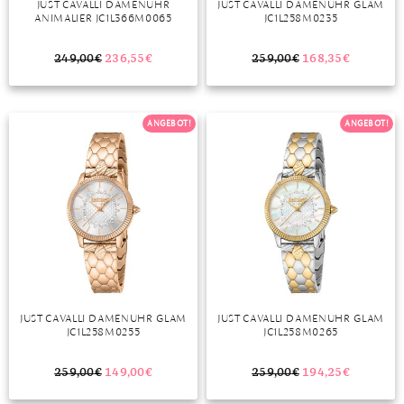
JUST CAVALLI DAMENUHR
JUST CAVALLI DAMENUHR GLAM
ANIMALIER JC1L366M0065
JC1L258M0235
MONDSTEIN
249,00
€
236,55
€
259,00
€
168,35
€
MORGANIT
OPAL
ANGEBOT!
ANGEBOT!
PERIDOT
PYRIT
QUARZ
ROSENQUARZ
RUBIN
JUST CAVALLI DAMENUHR GLAM
JUST CAVALLI DAMENUHR GLAM
SAPHIR
JC1L258M0255
JC1L258M0265
SMARAGD
259,00
€
149,00
€
259,00
€
194,25
€
SPINELL