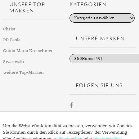
UNSERE TOP-
KATEGORIEN
TANSANIT
MARKEN
K
ZIRKON
a
t
Christ
e
g
UNSERE MARKEN
PD Paola
o
r
i
Guido Maria Kretschmer
e
n
Swarovski
weitere Top-Marken
FOLGEN SIE UNS
ÜBER
Um die Websitefunktionalität zu messen, verwenden wir Cookies.
SCHMUCK.DE
Sie können durch den Klick auf „Akzeptieren“ der Verwendung