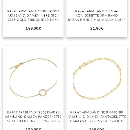
DIAMANT
SYMBOLIK
HAUSHALTSMITTEL
SOMMER
BUSINESS
KARAT ARMBAND “92013740195
KARAT ARMBAND “FE6347
DIOPSID
UNGLAUBLICH
WINTER
DINNER
ARMBAND DAMEN HERZ 375/-
KÖNIGSKETTE ARMBAND
GELB-GOLD ZIRKONIE 19,5 CM”
BYZANTINER 2 MM MASSIV SILBER
FLUORIT
ERSTES DATE
19 CM”
149,00
€
21,80
€
GRANAT
ROTER TEPPICH
IOLITH
TREND DES MONATS
JADE
KARNEOL
KUNZIT
KYANIT
LABRADORIT
KARAT ARMBAND “92021540195
KARAT ARMBAND “92014440190
ARMBAND DAMEN PANZERKETTE
ARMBAND DAMEN FANTASIEKETTE
LAPISLAZULI
M. MITTELTEIL KREIS 375/- GELB-
DIAMANTIERT 375/- GELB-GOLD”
GOLD”
MARKASIT
139,00
€
159,00
€