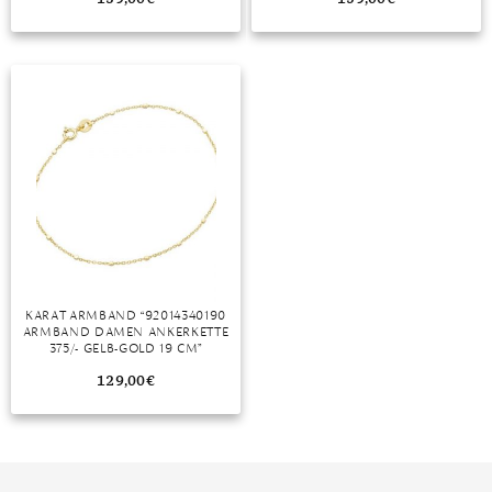
MONDSTEIN
MORGANIT
OPAL
PERIDOT
PYRIT
QUARZ
ROSENQUARZ
KARAT ARMBAND “92014340190
ARMBAND DAMEN ANKERKETTE
RUBIN
375/- GELB-GOLD 19 CM”
129,00
€
SAPHIR
SMARAGD
SPINELL