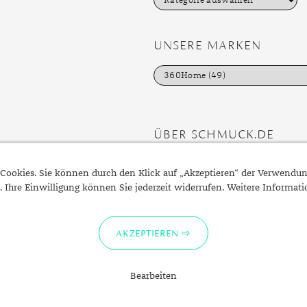
a
t
e
g
UNSERE MARKEN
o
r
i
e
n
ÜBER SCHMUCK.DE
Fragen zu Ihrer Bestellung?
Cookies. Sie können durch den Klick auf „Akzeptieren“ der Verwendu
Kontakt
. Ihre Einwilligung können Sie jederzeit widerrufen. Weitere Informat
Datenschutzerklärung
Impressum
AKZEPTIEREN
Bearbeiten