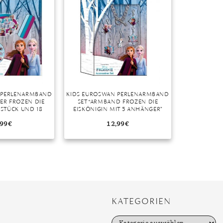
r
 PERLENARMBAND
KIDS EUROSWAN PERLENARMBAND
ER FROZEN DIE
SET “ARMBAND FROZEN DIE
 STÜCK UND 18
EISKÖNIGIN MIT 5 ANHÄNGER”
NGER”
,99
€
12,99
€
KATEGORIEN
K