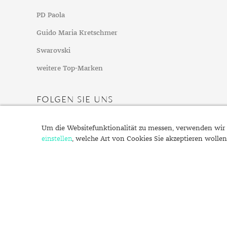
Mondstein
PD Paola
Morganit
Guido Maria Kretschmer
Opal
Peridot
Swarovski
Pyrit
weitere Top-Marken
Quarz
Rosenquarz
FOLGEN SIE UNS
Rubin
Saphir
Um die Websitefunktionalität zu messen, verwenden wir 
einstellen
, welche Art von Cookies Sie akzeptieren wollen
Smaragd
Spinell
Tansanit
Zirkon
© 2022 Schmuck.de