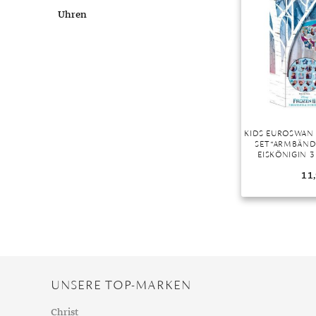
Chalzedon
Goldschmuck reinigen
Herbst
Uhren
Chrysopras
Silberschmuck reinigen
Somme
Citrin
Haushaltsmittel
Winter
Diamant
Diopsid
Fluorit
Granat
KIDS EUROSWAN
SET “ARMBÄND
Iolith
EISKÖNIGIN 3
ANHÄ
Jade
11
Karneol
Kunzit
Kyanit
Labradorit
Lapislazuli
UNSERE TOP-MARKEN
Markasit
Christ