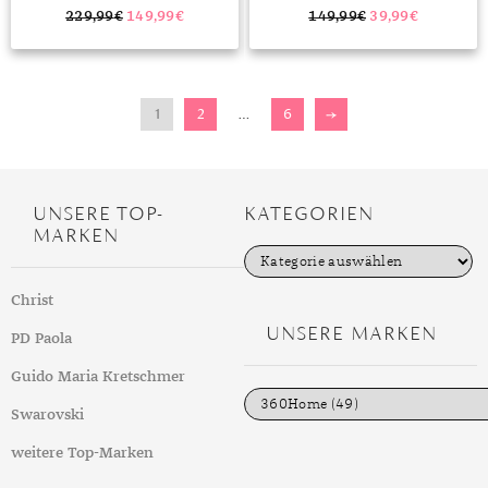
229,99
€
149,99
€
149,99
€
39,99
€
1
2
…
6
→
UNSERE TOP-
KATEGORIEN
MARKEN
K
a
t
Christ
e
g
UNSERE MARKEN
PD Paola
o
r
i
Guido Maria Kretschmer
e
n
Swarovski
weitere Top-Marken