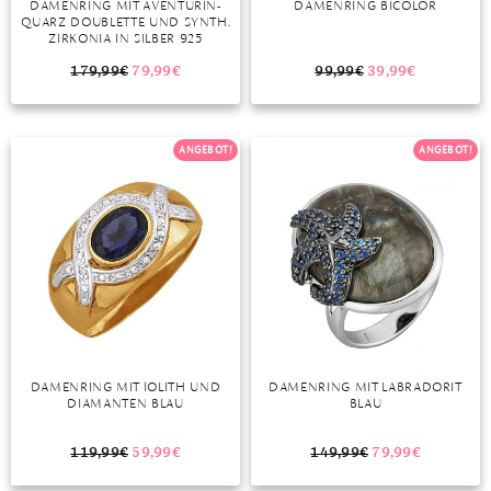
DAMENRING MIT AVENTURIN-
DAMENRING BICOLOR
QUARZ DOUBLETTE UND SYNTH.
MONDSTEIN
ZIRKONIA IN SILBER 925
GELBGOLDFARBEN
179,99
€
79,99
€
99,99
€
39,99
€
MORGANIT
OPAL
ANGEBOT!
ANGEBOT!
PERIDOT
PYRIT
QUARZ
ROSENQUARZ
RUBIN
DAMENRING MIT IOLITH UND
DAMENRING MIT LABRADORIT
SAPHIR
DIAMANTEN BLAU
BLAU
SMARAGD
119,99
€
59,99
€
149,99
€
79,99
€
SPINELL