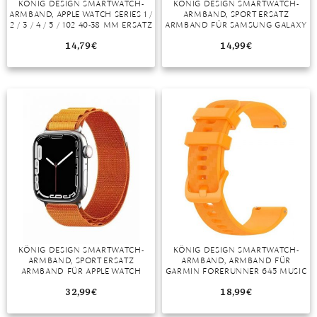
KÖNIG DESIGN SMARTWATCH-
KÖNIG DESIGN SMARTWATCH-
ARMBAND, APPLE WATCH SERIES 1 /
ARMBAND, SPORT ERSATZ
MONDSTEIN
2 / 3 / 4 / 5 / 102 40-38 MM ERSATZ
ARMBAND FÜR SAMSUNG GALAXY
SPORTARMBAND ROT
WATCH 5 44 MM SILIKON BAND
LOOP
14,79
€
14,99
€
MORGANIT
OPAL
PERIDOT
PYRIT
QUARZ
ROSENQUARZ
RUBIN
KÖNIG DESIGN SMARTWATCH-
KÖNIG DESIGN SMARTWATCH-
SAPHIR
ARMBAND, SPORT ERSATZ
ARMBAND, ARMBAND FÜR
ARMBAND FÜR APPLE WATCH
GARMIN FORERUNNER 645 MUSIC
SMARAGD
ULTRA 49MM SILIKON BAND LOOP
20MM – UHRENARMBAND ERSATZ
ARMBAND BAND LOOP GELB
32,99
€
18,99
€
SPINELL