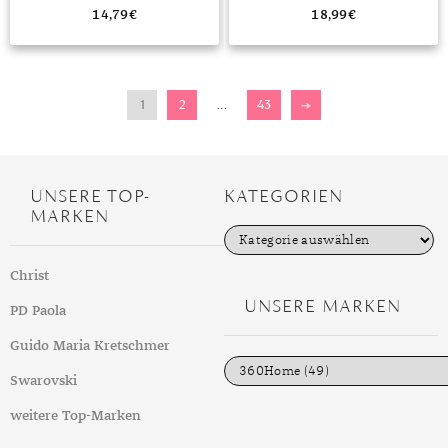
SPORTARMBAND SCHWARZ
UHRENARMBAND ERSATZ
ARMBAND BAND LOOP ROSA
14,79
€
18,99
€
1
2
…
43
→
UNSERE TOP-
KATEGORIEN
MARKEN
K
a
t
Christ
e
g
UNSERE MARKEN
PD Paola
o
r
i
Guido Maria Kretschmer
e
n
Swarovski
weitere Top-Marken