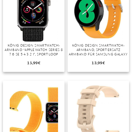
KÖNIG DESIGN SMARTWATCH-
KÖNIG DESIGN SMARTWATCH-
ARMBAND “APPLE WATCH SERIES 8
ARMBAND, SPORT ERSATZ
7 6 SE 5 4 3 2 1”, SPORT LOOP
ARMBAND FÜR SAMSUNG GALAXY
ARMBAND NYLON ARM BAND
WATCH 5 44 MM SILIKON BAND
LOOP
15,99
€
13,99
€