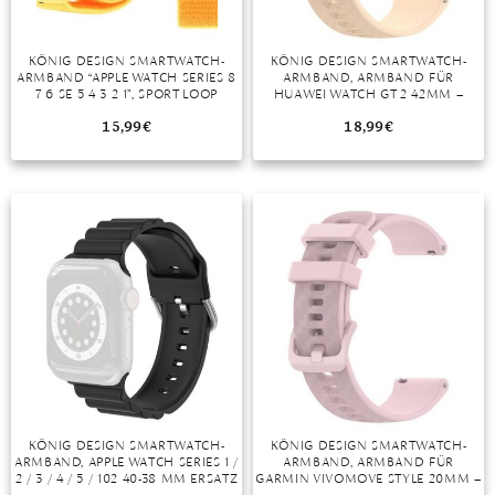
KÖNIG DESIGN SMARTWATCH-
KÖNIG DESIGN SMARTWATCH-
ARMBAND “APPLE WATCH SERIES 8
ARMBAND, ARMBAND FÜR
7 6 SE 5 4 3 2 1”, SPORT LOOP
HUAWEI WATCH GT 2 42MM –
ARMBAND NYLON ARM BAND
UHRENARMBAND ERSATZ
ARMBAND BAND LOOP BEIGE
15,99
€
18,99
€
KÖNIG DESIGN SMARTWATCH-
KÖNIG DESIGN SMARTWATCH-
ARMBAND, APPLE WATCH SERIES 1 /
ARMBAND, ARMBAND FÜR
2 / 3 / 4 / 5 / 102 40-38 MM ERSATZ
GARMIN VIVOMOVE STYLE 20MM –