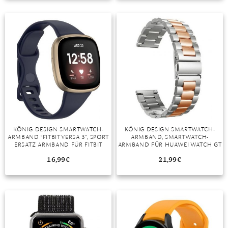
TANSANIT
ZIRKON
KÖNIG DESIGN SMARTWATCH-
KÖNIG DESIGN SMARTWATCH-
ARMBAND “FITBIT VERSA 3”, SPORT
ARMBAND, SMARTWATCH-
ERSATZ ARMBAND FÜR FITBIT
ARMBAND FÜR HUAWEI WATCH GT
VERSA 3 SILIKON BAND LOOP
3 46MM SPORT ERSATZ ARMBAND
UHRENARMBAND LARGE
EDELSTAHL SILBER ROSE GOLD
16,99
€
21,99
€