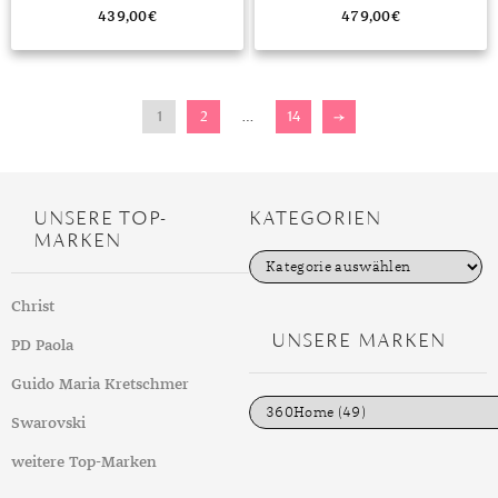
439,00
€
479,00
€
1
2
…
14
→
UNSERE TOP-
KATEGORIEN
MARKEN
K
a
t
Christ
e
g
UNSERE MARKEN
PD Paola
o
r
i
Guido Maria Kretschmer
e
n
Swarovski
weitere Top-Marken