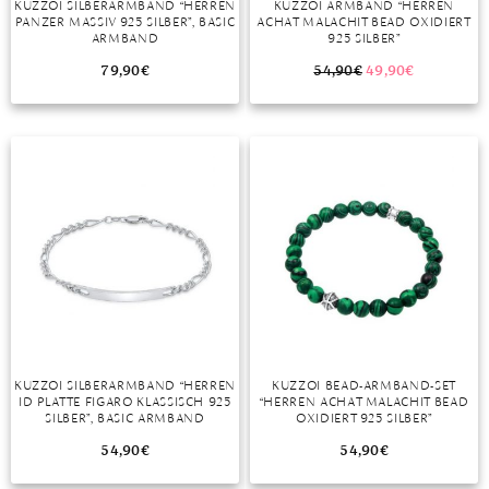
KUZZOI SILBERARMBAND “HERREN
KUZZOI ARMBAND “HERREN
PANZER MASSIV 925 SILBER”, BASIC
ACHAT MALACHIT BEAD OXIDIERT
MONDSTEIN
ARMBAND
925 SILBER”
79,90
€
54,90
€
49,90
€
MORGANIT
OPAL
PERIDOT
PYRIT
QUARZ
ROSENQUARZ
RUBIN
KUZZOI SILBERARMBAND “HERREN
KUZZOI BEAD-ARMBAND-SET
SAPHIR
ID PLATTE FIGARO KLASSISCH 925
“HERREN ACHAT MALACHIT BEAD
SILBER”, BASIC ARMBAND
OXIDIERT 925 SILBER”
SMARAGD
54,90
€
54,90
€
SPINELL