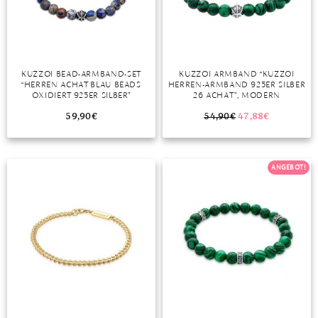
DIAMANT
SYMBOLIK
HAUSHALTSMITTEL
SOMMER
BUSINESS
DIOPSID
UNGLAUBLICH
WINTER
DINNER
FLUORIT
ERSTES DATE
KUZZOI BEAD-ARMBAND-SET
KUZZOI ARMBAND “KUZZOI
“HERREN ACHAT BLAU BEADS
HERREN-ARMBAND 925ER SILBER
GRANAT
ROTER TEPPICH
OXIDIERT 925ER SILBER”
26 ACHAT”, MODERN
IOLITH
TREND DES MONATS
59,90
€
54,90
€
47,88
€
JADE
ANGEBOT!
KARNEOL
KUNZIT
KYANIT
LABRADORIT
LAPISLAZULI
MARKASIT