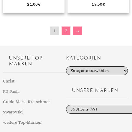
21,00
€
19,50
€
1
2
→
UNSERE TOP-
KATEGORIEN
MARKEN
K
a
t
Christ
e
g
UNSERE MARKEN
PD Paola
o
r
i
Guido Maria Kretschmer
e
n
Swarovski
weitere Top-Marken