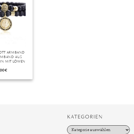
COTT ARMBAND
RMBAND AUS
IN MIT LÖWEN
6-EDELSTAHL”
,00
€
KATEGORIEN
K
a