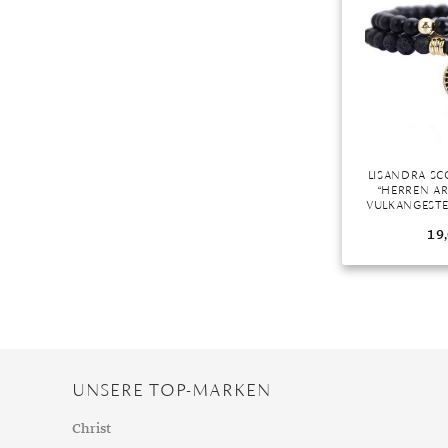
Mondstein
Morganit
Opal
Peridot
Pyrit
Quarz
LISANDRA S
Rosenquarz
“HERREN A
VULKANGESTE
Rubin
ANHÄNGER 30
19
Saphir
Smaragd
Spinell
Tansanit
Zirkon
UNSERE TOP-MARKEN
Christ