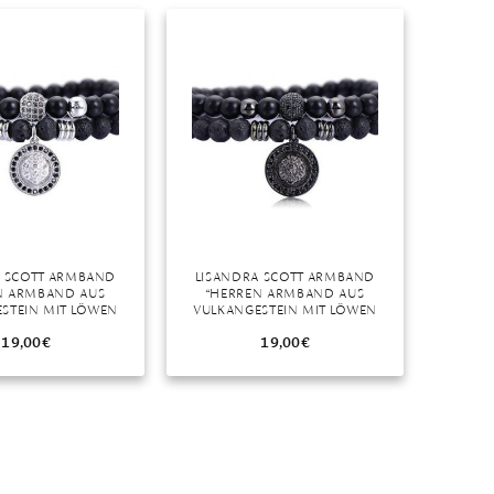
Dinner
Erstes Date
Roter Teppich
Trend des Monats
A SCOTT ARMBAND
LISANDRA SCOTT ARMBAND
N ARMBAND AUS
“HERREN ARMBAND AUS
STEIN MIT LÖWEN
VULKANGESTEIN MIT LÖWEN
 306-EDELSTAHL”
ANHÄNGER 306-EDELSTAHL”
19,00
€
19,00
€