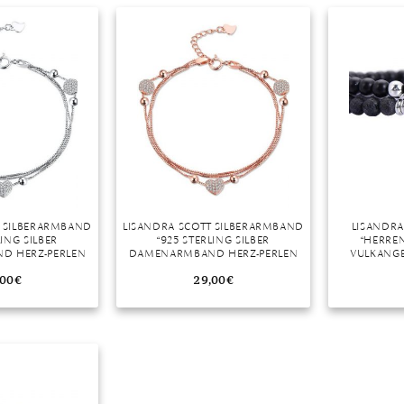
r
T SILBERARMBAND
LISANDRA SCOTT SILBERARMBAND
LISANDR
LING SILBER
“925 STERLING SILBER
“HERRE
D HERZ-PERLEN
DAMENARMBAND HERZ-PERLEN
VULKANGE
AMEN ARMBAND”
MEHRREIHIG DAMEN ARMBAND”
ANHÄNGER
,00
€
29,00
€