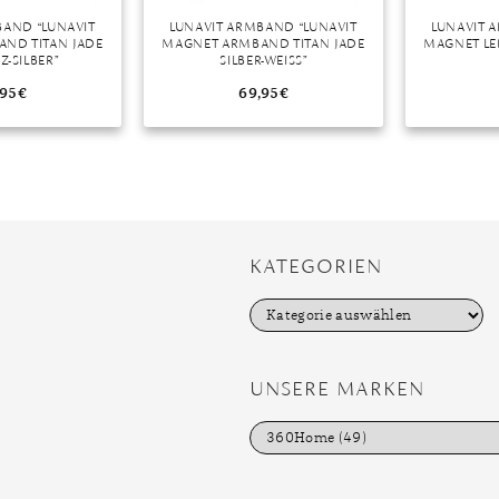
BAND “LUNAVIT
LUNAVIT ARMBAND “LUNAVIT
LUNAVIT 
ND TITAN JADE
MAGNET ARMBAND TITAN JADE
MAGNET L
-SILBER”
SILBER-WEISS”
,95
€
69,95
€
KATEGORIEN
K
a
t
e
g
UNSERE MARKEN
o
r
i
e
n