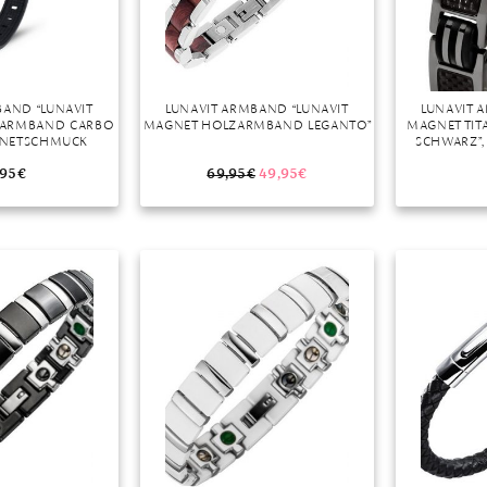
BAND “LUNAVIT
LUNAVIT ARMBAND “LUNAVIT
LUNAVIT 
NARMBAND CARBO
MAGNET HOLZARMBAND LEGANTO”
MAGNET TI
AGNETSCHMUCK
SCHWARZ”
,95
€
69,95
€
49,95
€