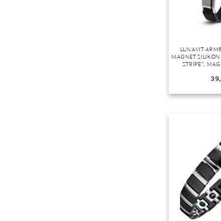
LUNAVIT ARM
MAGNET SILIKO
STRIPE”, M
39