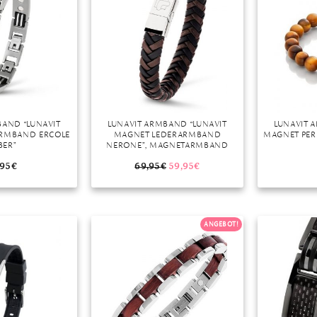
BAND “LUNAVIT
LUNAVIT ARMBAND “LUNAVIT
LUNAVIT 
ARMBAND ERCOLE
MAGNET LEDERARMBAND
MAGNET PE
BER”
NERONE”, MAGNETARMBAND
,95
€
69,95
€
59,95
€
ANGEBOT!