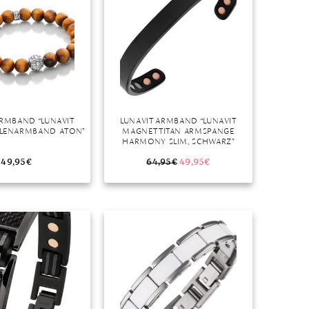
ARMBAND “LUNAVIT
LUNAVIT ARMBAND “LUNAVIT
RLENARMBAND ATON”
MAGNET TITAN ARMSPANGE
HARMONY SLIM, SCHWARZ”
49,95
€
64,95
€
49,95
€