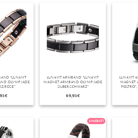
r
BAND “LUNAVIT
LUNAVIT ARMBAND “LUNAVIT
LUNAVIT 
ND OLYMP JADE
MAGNET ARMBAND OLYMP JADE
MAGNET 
Z-ROSÉ”
SILBER-SCHWARZ”
FIELTRO”
MAG
,95
€
69,95
€
ANGEBOT!