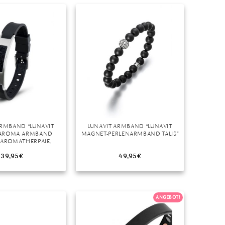
Dinner
Erstes Date
Roter Teppich
Trend des Monats
ARMBAND “LUNAVIT
LUNAVIT ARMBAND “LUNAVIT
AROMA ARMBAND
MAGNET-PERLENARMBAND TALIS”
, AROMATHERPAIE,
NETSCHMUCK
39,95
€
49,95
€
ANGEBOT!