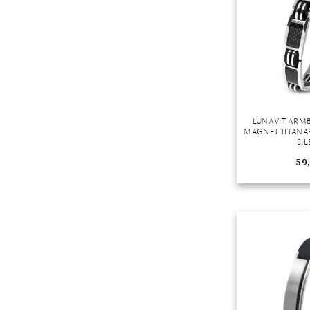
Mondstein
Morganit
Opal
Peridot
Pyrit
Quarz
LUNAVIT ARM
Rosenquarz
MAGNET TITAN
SIL
Rubin
59
Saphir
Smaragd
Spinell
Tansanit
Zirkon