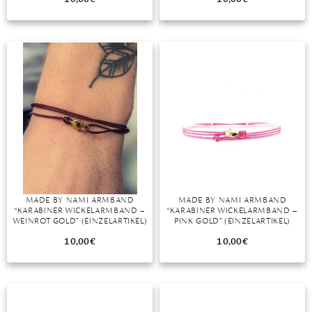
MONDSTEIN
MORGANIT
OPAL
PERIDOT
PYRIT
QUARZ
ROSENQUARZ
MADE BY NAMI ARMBAND
MADE BY NAMI ARMBAND
“KARABINER WICKELARMBAND –
“KARABINER WICKELARMBAND –
RUBIN
WEINROT GOLD” (EINZELARTIKEL)
PINK GOLD” (EINZELARTIKEL)
10,00
€
10,00
€
SAPHIR
SMARAGD
SPINELL