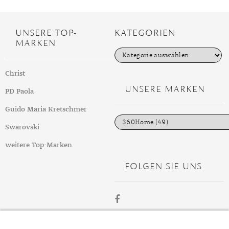
UNSERE TOP-
KATEGORIEN
MARKEN
K
a
t
Christ
e
g
UNSERE MARKEN
PD Paola
o
r
i
Guido Maria Kretschmer
e
n
Swarovski
weitere Top-Marken
FOLGEN SIE UNS
ÜBER