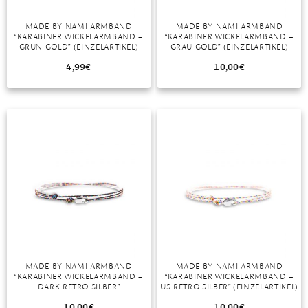
DIAMANT
SYMBOLIK
HAUSHALTSMITTEL
SOMMER
BUSINESS
MADE BY NAMI ARMBAND
MADE BY NAMI ARMBAND
DIOPSID
UNGLAUBLICH
WINTER
DINNER
“KARABINER WICKELARMBAND –
“KARABINER WICKELARMBAND –
GRÜN GOLD” (EINZELARTIKEL)
GRAU GOLD” (EINZELARTIKEL)
FLUORIT
ERSTES DATE
4,99
€
10,00
€
GRANAT
ROTER TEPPICH
IOLITH
TREND DES MONATS
JADE
KARNEOL
KUNZIT
KYANIT
LABRADORIT
MADE BY NAMI ARMBAND
MADE BY NAMI ARMBAND
“KARABINER WICKELARMBAND –
“KARABINER WICKELARMBAND –
LAPISLAZULI
DARK RETRO SILBER”
US RETRO SILBER” (EINZELARTIKEL)
(EINZELARTIKEL)
MARKASIT
10,00
€
10,00
€