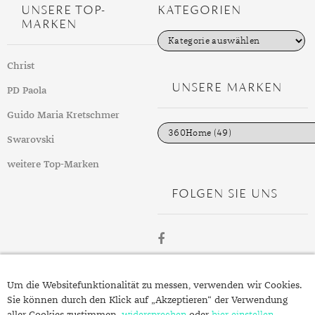
UNSERE TOP-
KATEGORIEN
TANSANIT
MARKEN
K
ZIRKON
a
t
Christ
e
g
UNSERE MARKEN
PD Paola
o
r
i
Guido Maria Kretschmer
e
n
Swarovski
weitere Top-Marken
FOLGEN SIE UNS
ÜBER
Um die Websitefunktionalität zu messen, verwenden wir Cookies.
SCHMUCK.DE
Sie können durch den Klick auf „Akzeptieren“ der Verwendung