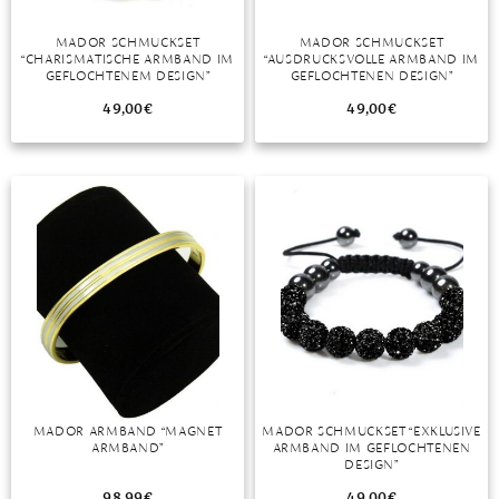
DIAMANT
SYMBOLIK
HAUSHALTSMITTEL
SOMMER
BUSINESS
MADOR SCHMUCKSET
MADOR SCHMUCKSET
DIOPSID
UNGLAUBLICH
WINTER
DINNER
“CHARISMATISCHE ARMBAND IM
“AUSDRUCKSVOLLE ARMBAND IM
GEFLOCHTENEM DESIGN”
GEFLOCHTENEN DESIGN”
FLUORIT
ERSTES DATE
49,00
€
49,00
€
GRANAT
ROTER TEPPICH
IOLITH
TREND DES MONATS
JADE
KARNEOL
KUNZIT
KYANIT
LABRADORIT
MADOR ARMBAND “MAGNET
MADOR SCHMUCKSET “EXKLUSIVE
ARMBAND”
ARMBAND IM GEFLOCHTENEN
LAPISLAZULI
DESIGN”
MARKASIT
98,99
€
49,00
€