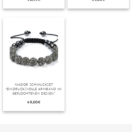
MONDSTEIN
MORGANIT
OPAL
PERIDOT
PYRIT
QUARZ
ROSENQUARZ
MADOR SCHMUCKSET
“EINDRUCKSVOLLE ARMBAND IM
RUBIN
GEFLOCHTENEN DESIGN”
49,00
€
SAPHIR
SMARAGD
SPINELL