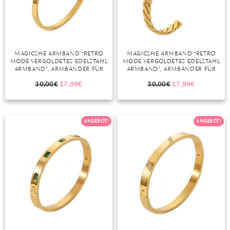
DIAMANT
SYMBOLIK
HAUSHALTSMITTEL
SOMMER
BUSINESS
DIOPSID
UNGLAUBLICH
WINTER
DINNER
FLUORIT
ERSTES DATE
MAGICSHE ARMBAND “RETRO
MAGICSHE ARMBAND “RETRO
MODE VERGOLDETES EDELSTAHL
MODE VERGOLDETES EDELSTAHL
GRANAT
ROTER TEPPICH
ARMBAND”, ARMBÄNDER FÜR
ARMBAND”, ARMBÄNDER FÜR
FRAUEN MÄNNER PAARE
FRAUEN MÄNNER PAARE
IOLITH
TREND DES MONATS
GESCHENKIDEE
GESCHENKIDEE
30,00
€
17,99
€
30,00
€
17,99
€
JADE
ANGEBOT!
ANGEBOT!
KARNEOL
KUNZIT
KYANIT
LABRADORIT
LAPISLAZULI
MARKASIT