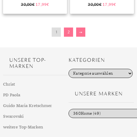
FRAUEN MÄNNER PAARE
FRAUEN MÄNNER PAARE
GESCHENKIDEE
GESCHENKIDEE
30,00
€
17,99
€
30,00
€
17,99
€
1
2
→
UNSERE TOP-
KATEGORIEN
MARKEN
K
a
t
Christ
e
g
UNSERE MARKEN
PD Paola
o
r
i
Guido Maria Kretschmer
e
n
Swarovski
weitere Top-Marken