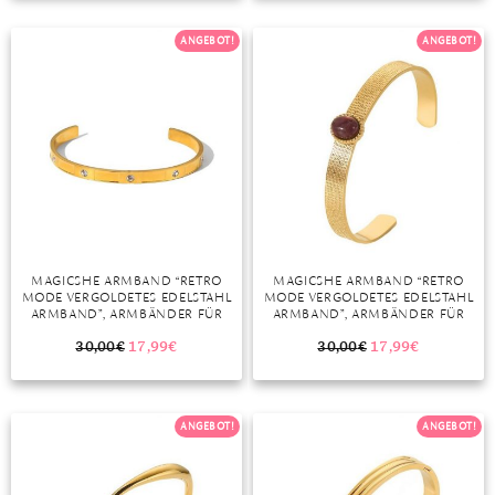
TANSANIT
ANGEBOT!
ANGEBOT!
ZIRKON
MAGICSHE ARMBAND “RETRO
MAGICSHE ARMBAND “RETRO
MODE VERGOLDETES EDELSTAHL
MODE VERGOLDETES EDELSTAHL
ARMBAND”, ARMBÄNDER FÜR
ARMBAND”, ARMBÄNDER FÜR
FRAUEN MÄNNER PAARE
FRAUEN MÄNNER PAARE
GESCHENKIDEE
GESCHENKIDEE
30,00
€
17,99
€
30,00
€
17,99
€
ANGEBOT!
ANGEBOT!