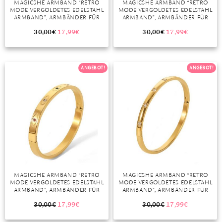
MAGICSHE ARMBAND “RETRO
MAGICSHE ARMBAND “RETRO
MODE VERGOLDETES EDELSTAHL
MODE VERGOLDETES EDELSTAHL
MONDSTEIN
ARMBAND”, ARMBÄNDER FÜR
ARMBAND”, ARMBÄNDER FÜR
FRAUEN MÄNNER PAARE
FRAUEN MÄNNER PAARE
GESCHENKIDEE
GESCHENKIDEE
30,00
€
17,99
€
30,00
€
17,99
€
MORGANIT
OPAL
ANGEBOT!
ANGEBOT!
PERIDOT
PYRIT
QUARZ
ROSENQUARZ
RUBIN
MAGICSHE ARMBAND “RETRO
MAGICSHE ARMBAND “RETRO
SAPHIR
MODE VERGOLDETES EDELSTAHL
MODE VERGOLDETES EDELSTAHL
ARMBAND”, ARMBÄNDER FÜR
ARMBAND”, ARMBÄNDER FÜR
SMARAGD
FRAUEN MÄNNER PAARE
FRAUEN MÄNNER PAARE
GESCHENKIDEE
GESCHENKIDEE
30,00
€
17,99
€
30,00
€
17,99
€
SPINELL