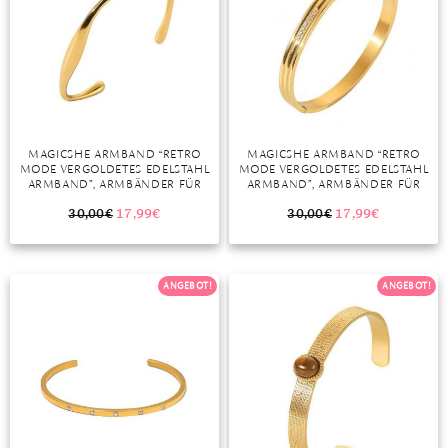
MAGICSHE ARMBAND “RETRO
MAGICSHE ARMBAND “RETRO
MODE VERGOLDETES EDELSTAHL
MODE VERGOLDETES EDELSTAHL
ARMBAND”, ARMBÄNDER FÜR
ARMBAND”, ARMBÄNDER FÜR
FRAUEN MÄNNER PAARE
FRAUEN MÄNNER PAARE
GESCHENKIDEE
GESCHENKIDEE
30,00
€
17,99
€
30,00
€
17,99
€
ANGEBOT!
ANGEBOT!