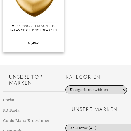
HERZ-MAGNET MAGNETIC
BALANCE GELBGOLDFARBEN
8,99
€
UNSERE TOP-
KATEGORIEN
MARKEN
K
a
t
Christ
e
g
UNSERE MARKEN
PD Paola
o
r
i
Guido Maria Kretschmer
e
n