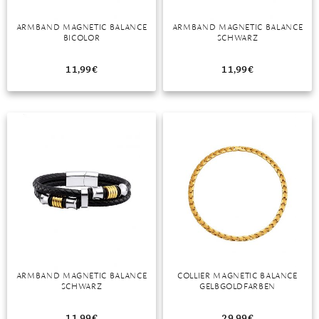
DIAMANT
SYMBOLIK
HAUSHALTSMITTEL
SOMMER
BUSINESS
ARMBAND MAGNETIC BALANCE
ARMBAND MAGNETIC BALANCE
DIOPSID
UNGLAUBLICH
WINTER
DINNER
BICOLOR
SCHWARZ
FLUORIT
ERSTES DATE
11,99
€
11,99
€
GRANAT
ROTER TEPPICH
IOLITH
TREND DES MONATS
JADE
KARNEOL
KUNZIT
KYANIT
LABRADORIT
ARMBAND MAGNETIC BALANCE
COLLIER MAGNETIC BALANCE
SCHWARZ
GELBGOLDFARBEN
LAPISLAZULI
MARKASIT
11,99
€
29,99
€