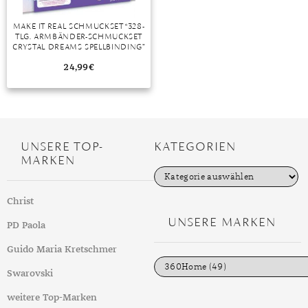
DIAMANT
SYMBOLIK
HAUSHALTSMITTEL
SOMMER
BUSINESS
MAKE IT REAL SCHMUCKSET “328-
DIOPSID
UNGLAUBLICH
WINTER
DINNER
TLG. ARMBÄNDER-SCHMUCKSET
CRYSTAL DREAMS SPELLBINDING”
FLUORIT
ERSTES DATE
24,99
€
GRANAT
ROTER TEPPICH
IOLITH
TREND DES MONATS
JADE
UNSERE TOP-
KATEGORIEN
MARKEN
KARNEOL
K
a
t
KUNZIT
Christ
e
g
UNSERE MARKEN
KYANIT
PD Paola
o
r
i
LABRADORIT
Guido Maria Kretschmer
e
n
Swarovski
LAPISLAZULI
weitere Top-Marken
MARKASIT