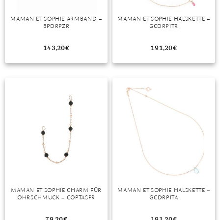
DIAMANT
SYMBOLIK
HAUSHALTSMITTEL
SOMMER
BUSINESS
MAMAN ET SOPHIE ARMBAND –
MAMAN ET SOPHIE HALSKETTE –
DIOPSID
UNGLAUBLICH
WINTER
DINNER
BPDRPZR
GCDRP1TR
FLUORIT
ERSTES DATE
143,20
€
191,20
€
GRANAT
ROTER TEPPICH
IOLITH
TREND DES MONATS
JADE
KARNEOL
KUNZIT
KYANIT
LABRADORIT
MAMAN ET SOPHIE CHARM FÜR
MAMAN ET SOPHIE HALSKETTE –
OHRSCHMUCK – COPTASPR
GCDRP1TA
LAPISLAZULI
MARKASIT
79,20
€
191,20
€