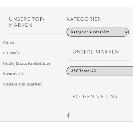
UNSERE TOP-
KATEGORIEN
MARKEN
K
a
t
Christ
e
g
UNSERE MARKEN
PD Paola
o
r
i
Guido Maria Kretschmer
e
n
Swarovski
weitere Top-Marken
FOLGEN SIE UNS
ÜBER