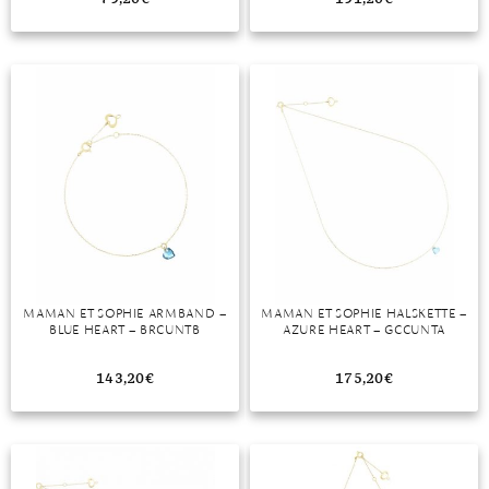
MONDSTEIN
MORGANIT
OPAL
PERIDOT
PYRIT
QUARZ
ROSENQUARZ
MAMAN ET SOPHIE ARMBAND –
MAMAN ET SOPHIE HALSKETTE –
BLUE HEART – BRCUNTB
AZURE HEART – GCCUNTA
RUBIN
143,20
€
175,20
€
SAPHIR
SMARAGD
SPINELL