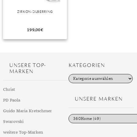
DIAMANT
SYMBOLIK
HAUSHALTSMITTEL
SOMMER
BUSINESS
ZIRKON-SILBERRING
DIOPSID
UNGLAUBLICH
WINTER
DINNER
FLUORIT
ERSTES DATE
199,00
€
GRANAT
ROTER TEPPICH
IOLITH
TREND DES MONATS
JADE
UNSERE TOP-
KATEGORIEN
MARKEN
KARNEOL
K
a
t
KUNZIT
Christ
e
g
UNSERE MARKEN
KYANIT
PD Paola
o
r
i
LABRADORIT
Guido Maria Kretschmer
e
n
Swarovski
LAPISLAZULI
weitere Top-Marken
MARKASIT