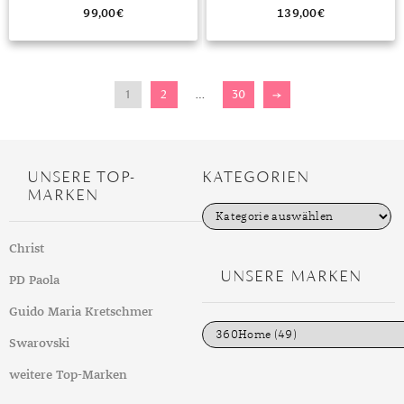
99,00
€
139,00
€
1
2
…
30
→
UNSERE TOP-
KATEGORIEN
MARKEN
K
a
t
Christ
e
g
UNSERE MARKEN
PD Paola
o
r
i
Guido Maria Kretschmer
e
n
Swarovski
weitere Top-Marken