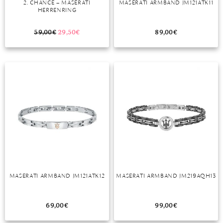
2. CHANCE – MASERATI
MASERATI ARMBAND JM121ATK11
HERRENRING
MONDSTEIN
59,00
€
29,50
€
89,00
€
MORGANIT
OPAL
PERIDOT
PYRIT
QUARZ
ROSENQUARZ
RUBIN
MASERATI ARMBAND JM121ATK12
MASERATI ARMBAND JM219AQH13
SAPHIR
SMARAGD
69,00
€
99,00
€
SPINELL