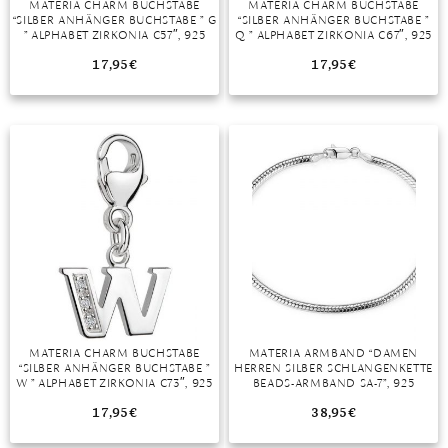
MATERIA CHARM BUCHSTABE
MATERIA CHARM BUCHSTABE
“SILBER ANHÄNGER BUCHSTABE ” G
“SILBER ANHÄNGER BUCHSTABE ”
MONDSTEIN
” ALPHABET ZIRKONIA C57″, 925
Q ” ALPHABET ZIRKONIA C67″, 925
STERLING SILBER, RHODINIERT
STERLING SILBER, RHODINIERT
17,95
€
17,95
€
MORGANIT
OPAL
PERIDOT
PYRIT
QUARZ
ROSENQUARZ
RUBIN
MATERIA CHARM BUCHSTABE
MATERIA ARMBAND “DAMEN
SAPHIR
“SILBER ANHÄNGER BUCHSTABE ”
HERREN SILBER SCHLANGENKETTE
W ” ALPHABET ZIRKONIA C73″, 925
BEADS-ARMBAND SA-7”, 925
SMARAGD
STERLING SILBER, RHODINIERT
STERLING SILBER, RHODINIERT
17,95
€
38,95
€
SPINELL