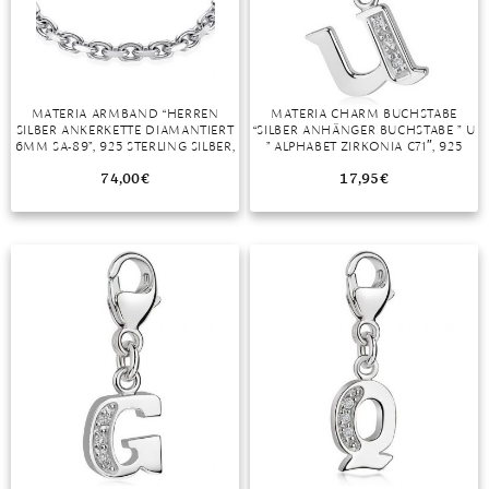
DIAMANT
SYMBOLIK
HAUSHALTSMITTEL
SOMMER
BUSINESS
DIOPSID
UNGLAUBLICH
WINTER
DINNER
FLUORIT
ERSTES DATE
MATERIA ARMBAND “HERREN
MATERIA CHARM BUCHSTABE
SILBER ANKERKETTE DIAMANTIERT
“SILBER ANHÄNGER BUCHSTABE ” U
GRANAT
ROTER TEPPICH
6MM SA-89”, 925 STERLING SILBER,
” ALPHABET ZIRKONIA C71″, 925
RHODINIERT
STERLING SILBER, RHODINIERT
IOLITH
TREND DES MONATS
74,00
€
17,95
€
JADE
KARNEOL
KUNZIT
KYANIT
LABRADORIT
LAPISLAZULI
MARKASIT