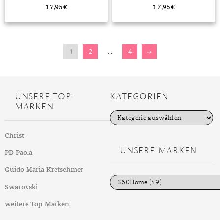
STERLING SILBER, RHODINIERT
STERLING SILBER, RHODINIERT
17,95
€
17,95
€
1
2
…
4
→
UNSERE TOP-
KATEGORIEN
MARKEN
K
a
t
Christ
e
g
UNSERE MARKEN
PD Paola
o
r
i
Guido Maria Kretschmer
e
n
Swarovski
weitere Top-Marken