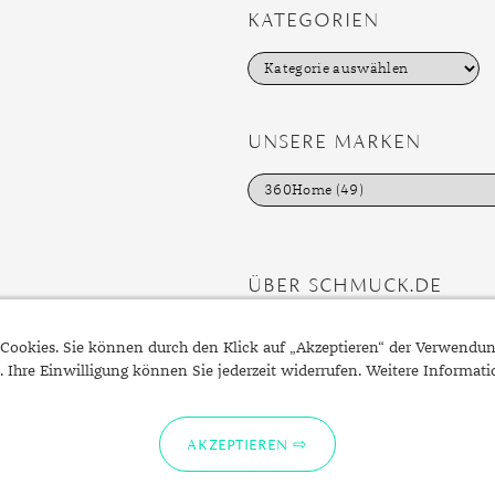
KATEGORIEN
K
a
t
e
g
UNSERE MARKEN
o
r
i
e
n
ÜBER SCHMUCK.DE
Fragen zu Ihrer Bestellung?
Cookies. Sie können durch den Klick auf „Akzeptieren“ der Verwendu
Kontakt
. Ihre Einwilligung können Sie jederzeit widerrufen. Weitere Informat
Datenschutzerklärung
Impressum
AKZEPTIEREN