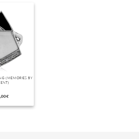
r
ING (MEMORIES BY
CENT)
,00
€