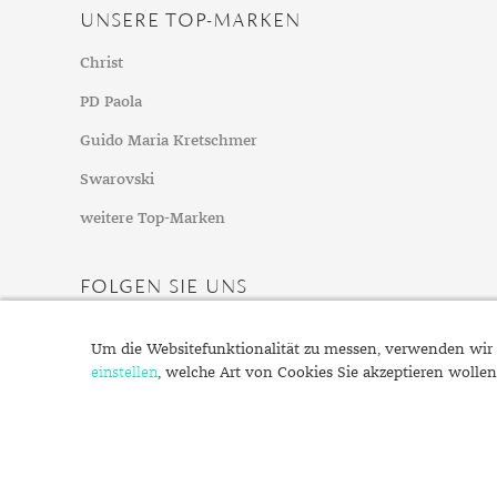
Mondstein
UNSERE TOP-MARKEN
Morganit
Christ
Opal
PD Paola
Peridot
Pyrit
Guido Maria Kretschmer
Quarz
Swarovski
Rosenquarz
weitere Top-Marken
Rubin
Saphir
FOLGEN SIE UNS
Smaragd
Spinell
Um die Websitefunktionalität zu messen, verwenden wir 
Tansanit
einstellen
, welche Art von Cookies Sie akzeptieren wollen
Zirkon