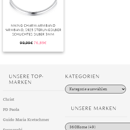
MKING CHARM-ARMBAND
“ARMBAND, S925 STERLINGSILBER
SCHLICHTES SILBER 3MM
TRAGBARE 4,5MM PERLEN
EINFACHES BASISARMBAND
99,99
€
76,89
€
ARMBAND (17CM, 19CM, 21CM)”
UNSERE TOP-
KATEGORIEN
MARKEN
K
a
t
Christ
e
g
UNSERE MARKEN
PD Paola
o
r
i
Guido Maria Kretschmer
e
n