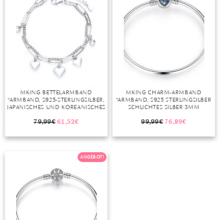
TANSANIT
ZIRKON
MKING BETTELARMBAND
MKING CHARM-ARMBAND
“ARMBAND, S925-STERLINGSILBER,
“ARMBAND, S925 STERLINGSILBER
JAPANISCHES UND KOREANISCHES
SCHLICHTES SILBER 3MM
KLEINES, FRISCHES UND SÜSSES A
TRAGBARE 4,5MM PERLEN
LLGLEICHES KLEINES KUGEL-A
EINFACHES BASISARMBAND
79,99
€
61,52
€
99,99
€
76,89
€
RMBAND MIT D
ARMBAND (17CM, 19CM, 21CM)”
REIDIMENSIONALEM KLEINEN L
IEBESANHÄNGER”
ANGEBOT!