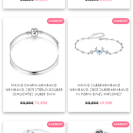
NGLISCH MUSTER ARMBAND”
MONDSTEIN
ANGEBOT!
ANGEBOT!
MORGANIT
OPAL
PERIDOT
PYRIT
QUARZ
ROSENQUARZ
MKING CHARM-ARMBAND
MKING SILBERARMBAND
“ARMBAND, S925 STERLINGSILBER
“ARMBAND, S925 SILBERARMBAND
RUBIN
SCHLICHTES SILBER 3MM
IN FORM EINES HIRSCHES”
TRAGBARE 4,5MM PERLEN
EINFACHES BASISARMBAND
99,99
€
76,89
€
99,99
€
49,99
€
SAPHIR
ARMBAND (17CM, 19CM, 21CM)”
SMARAGD
ANGEBOT!
ANGEBOT!
SPINELL