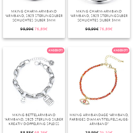
DIAMANT
SYMBOLIK
HAUSHALTSMITTEL
SOMMER
BUSINESS
MKING CHARM-ARMBAND
MKING CHARM-ARMBAND
DIOPSID
UNGLAUBLICH
WINTER
DINNER
“ARMBAND, S925 STERLINGSILBER
“ARMBAND, S925 STERLINGSILBER
SCHLICHTES SILBER 3MM
SCHLICHTES SILBER 3MM
FLUORIT
ERSTES DATE
TRAGBARE 4,5MM PERLEN
TRAGBARE 4,5MM PERLEN
EINFACHES BASISARMBAND
EINFACHES BASISARMBAND
99,99
€
76,89
€
99,99
€
76,89
€
ARMBAND (17CM, 19CM, 21CM)”
ARMBAND (17CM, 19CM, 21CM)”
GRANAT
ROTER TEPPICH
IOLITH
TREND DES MONATS
ANGEBOT!
ANGEBOT!
JADE
KARNEOL
KUNZIT
KYANIT
LABRADORIT
MKING BETTELARMBAND
MKING ARMBANDAGE “ARMBAND,
“ARMBAND, S925 STERLING SILBER
FARBIGES DIAMANT-TEUFELSAUGE-
LAPISLAZULI
KREATIV DOPPELRING SPLEISS K
ARMBAND”
ETTE QUASTE SMILEY GESICHT C
MARKASIT
HARME QUADRAT ZEICHEN E
88,88
€
68,36
€
39,99
€
24,55
€