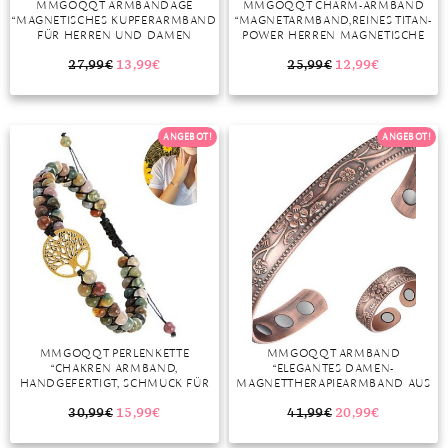
MMGOQQT ARMBANDAGE
MMGOQQT CHARM-ARMBAND
“MAGNETISCHES KUPFERARMBAND
“MAGNETARMBAND,REINES TITAN-
MONDSTEIN
FÜR HERREN UND DAMEN
POWER HERREN MAGNETISCHE
MAGNETARMBAND AUS KUPFER
ARMBÄNDER FÜR ARTHRITIS
LEBENSBAUM ARMREIF SOLIDES
VERSCHLUSS ARMBAND MAGNET
27,99
€
13,99
€
25,99
€
12,99
€
MORGANIT
ARMBAND MIT VERSTELLBARES
HERREN GESUNDHEIT
ENERGIEN ARMBAND”
MAGNETARMBAND ENERGETIX”
OPAL
ANGEBOT!
ANGEBOT!
PERIDOT
PYRIT
QUARZ
ROSENQUARZ
RUBIN
MMGOQQT PERLENKETTE
MMGOQQT ARMBAND
SAPHIR
“CHAKREN ARMBAND,
“ELEGANTES DAMEN-
HANDGEFERTIGT, SCHMUCK FÜR
MAGNETTHERAPIEARMBAND AUS
SMARAGD
DAMEN UND HERREN, ALLE STEINE
REINEM KUPFER,
IN UNSEREN ARMBÄNDERN SIND
MAGNETFELDTHERAPIE-ARMBAND,
30,99
€
15,99
€
41,99
€
20,99
€
NATÜRLICH.”
DAMENGESUNDHEITS-
SPINELL
MAGNETTHERAPIEARMBAND,