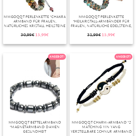
MMGOQQT PERLENKETTE “CHAKRA
MMGOQQT PERLENKETTE
ARMBAND FÜR FRAUEN,
“HEILKRISTALL-ARMBÄNDER FÜR
NATÜRLICHES KRISTALL HEILSTEINE
FRAUEN, NATÜRLICHE EDELSTEINE,
ARMBAND, DOPPEL-CHAKRA-
YOGA, REIKI, CHAKREN,
ARMBAND”
STEINPERLEN, ANGST, BAUM DES
30,99
€
15,99
€
31,99
€
15,99
€
LEBENS, GLÜCKSBRINGER,
GEFLOCHTENES ARMBAND,
VERSTELLBARER SCHMUCK”
ANGEBOT!
ANGEBOT!
MMGOQQT BETTELARMBAND
MMGOQQT CHARM-ARMBAND “2
“MAGNETARMBAND DAMEN
MATCHING YIN YANG
GESUNDHEIT
VERSTELLBARE SCHNUR ARMBAND