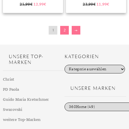
MAGNETFELDTHERAPIE ARMBAND
FREUNDSCHAFT BEZIEHUNG
HÄMATIT MAGNET ZUR
FREUND FREUNDIN VALENTINSTAG
25,99
€
12,99
€
23,99
€
11,99
€
SCHMERZLINDERUNG FÜR
BESTER FREUND ARMBANDER MIT
ARTHRITIS UND
GESCHENKKARTE”
KARPALTUNNELSYNDROM
MAGNETARMBAND
GEWICHTSABNAHME
1
2
→
MIGRÄNEBEHANDLUNG”
UNSERE TOP-
KATEGORIEN
MARKEN
K
a
t
Christ
e
g
UNSERE MARKEN
PD Paola
o
r
i
Guido Maria Kretschmer
e
n
Swarovski
weitere Top-Marken