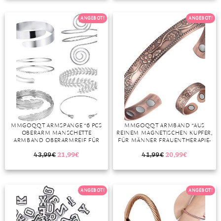
EXQUISITE VERPACKUNG”
TANSANIT
ANGEBOT!
ANGEBOT!
ZIRKON
MMGOQQT ARMSPANGE “6 PCS
MMGOQQT ARMBAND “AUS
OBERARM MANSCHETTE
REINEM MAGNETISCHEN KUPFER,
ARMBAND OBERARMREIF FÜR
FÜR MÄNNER FRAUENTHERAPIE-
FRAUEN ARMREIF ARMBAND OPEN
ARMBAND BEI ARTHRITIS,
ARMLET BLATT ARMBAND
RHEUMA, ZUR
43,99
€
21,99
€
41,99
€
20,99
€
SCHMUCK SET VERSTELLBAR”
SCHMERZLINDERUNG”
ANGEBOT!
ANGEBOT!