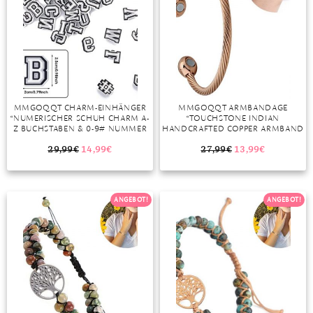
MMGOQQT CHARM-EINHÄNGER
MMGOQQT ARMBANDAGE
“NUMERISCHER SCHUH CHARM A-
“TOUCHSTONE INDIAN
Z BUCHSTABEN & 0-9# NUMMER
HANDCRAFTED COPPER ARMBAND
SCHUHSCHMUCK ARMBAND
FRIEDEN CHAKRA YOGA
SCHUH DEKORATION FÜR
MEDITATION MANTRA SCHMUCK
29,99
€
14,99
€
27,99
€
13,99
€
MÄNNER FRAUEN KINDER”
MANSCHETTE FÜR FRAUEN UND
MÄNNER.”
ANGEBOT!
ANGEBOT!